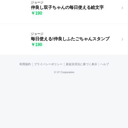
ジョージ
仲良し双子ちゃんの毎日使える絵文字
￥190
ジョージ
毎日使える!仲良しふたごちゃんスタンプ
￥190
|
|
|
利用規約
プライバシーポリシー
資金決済法に基づく表示
ヘルプ
©
LY Corporation