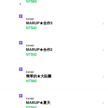
NT$60
kanapi
MARUP★合作3
NT$42
kanapi
MARUP★合作2
NT$42
kanapi
簡單的★大貼圖
NT$60
kanapi
MARUP★夏天
NT$42