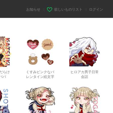
お知らせ
|
欲しいものリスト
|
ログイン
だらけ
くすみピンクなバ
ヒロアカ男子日常
マパパ
レンタイン絵文字
会話