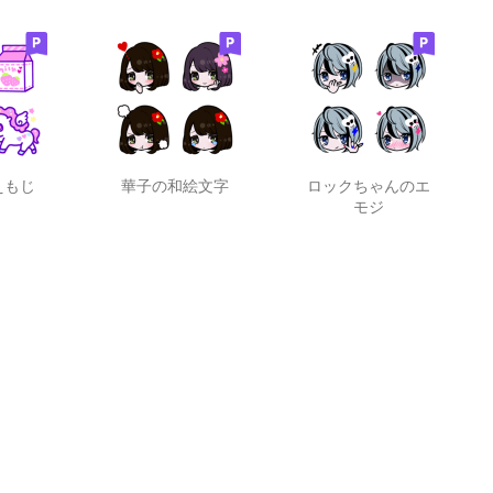
えもじ
華子の和絵文字
ロックちゃんのエ
モジ