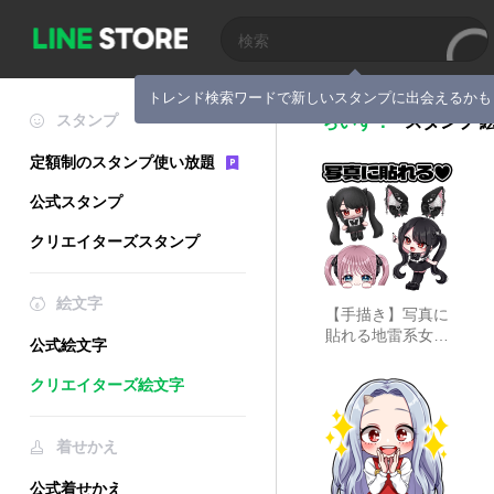
トレンド検索ワードで新しいスタンプに出会えるかも
スタンプ
ちいず．
スタンプ
定額制のスタンプ使い放題
公式スタンプ
クリエイターズスタンプ
絵文字
【手描き】写真に
貼れる地雷系女子
公式絵文字
スタンプ
クリエイターズ絵文字
着せかえ
公式着せかえ