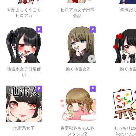
やかましくうごく
ヒロアカ女子日常
焦凍だ
ヒロアカ
会話
地雷系女子日常使
動く地雷女2
動く地雷
い
地雷系女子
春夏秋冬ちゃん冬
もっちりは
スタンプ2
秋のハム