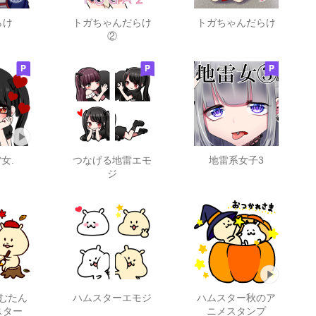
らけ
トガちゃんだらけ
トガちゃんだらけ
②
女.
つなげる地雷エモ
地雷系女子3
ジ
むたん
ハムスターエモジ
ハムスター秋のア
スター
ニメスタンプ