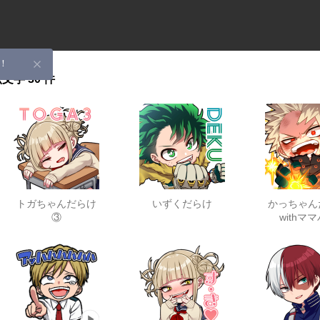
！
絵文字
30 件
トガちゃんだらけ
いずくだらけ
かっちゃん
③
withマ