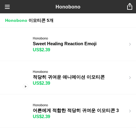
Honobono
Honobono
이모티콘
5개
Honobono
Sweet Healing Reaction Emoji
US$2.39
Honobono
적당히 귀여운 애니메이션 이모티콘
US$2.39
Honobono
어른에게 적합한 적당히 귀여운 이모티콘 3
US$2.39