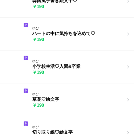
韓国風手書き絵文字♡
￥190
ゆぴ
ハートの中に気持ちを込めて♡
￥190
ゆぴ
小学校生活♡入園&卒業
￥190
ゆぴ
草花♡絵文字
￥190
ゆぴ
切り取り線♡絵文字