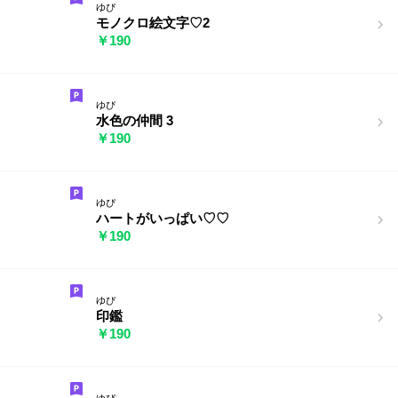
ゆぴ
モノクロ絵文字♡2
￥190
ゆぴ
水色の仲間 3
￥190
ゆぴ
ハートがいっぱい♡♡
￥190
ゆぴ
印鑑
￥190
ゆぴ