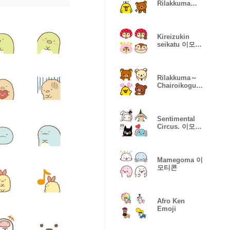
Rilakkuma
Emoji
Kireizukin
seikatu 이모티
콘
Rilakkuma～
Chairoikogum
a 등장～이모티
콘
Sentimental
Circus. 이모티
콘
Mamegoma 이
모티콘
Afro Ken
Emoji