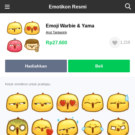
Emotikon Resmi
Emoji Warbie & Yama
Arut Tantasirin
Rp27.600
1,219
Hadiahkan
Beli
Ketuk emotikon untuk pratinjau.