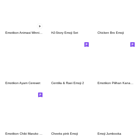
Emotikon Animasi Winnie the Pooh
HJ-Story Emoji Set
Chicken Bro Emoji
Emotikon Ayam Cerewet
Centilia & Raei Emoji 2
Emotikon Pilihan Kanahei's Piske & Usagi
Emotikon Chibi Maruko Chan
Cheeks pink Emoji
Emoji Jumbooka