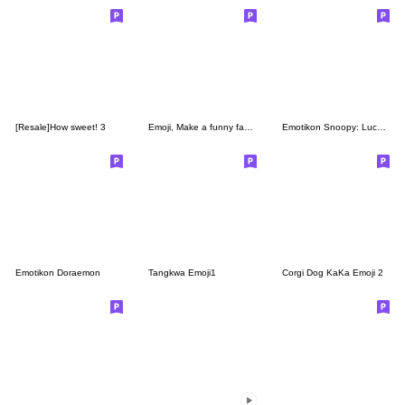
[Resale]How sweet! 3
Emoji, Make a funny face by I am a funny
Emotikon Snoopy: Lucu dan Santai
Emotikon Doraemon
Tangkwa Emoji1
Corgi Dog KaKa Emoji 2