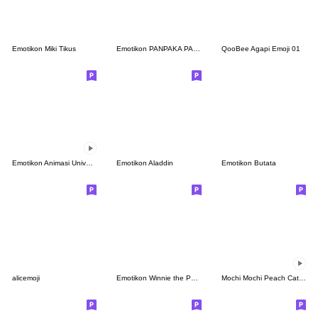
Emotikon Miki Tikus
Emotikon PANPAKA PANTS
QooBee Agapi Emoji 01
Emotikon Animasi Universtar BT21
Emotikon Aladdin
Emotikon Butata
alicemoji
Emotikon Winnie the Pooh by Nagano
Mochi Mochi Peach Cat Emoji