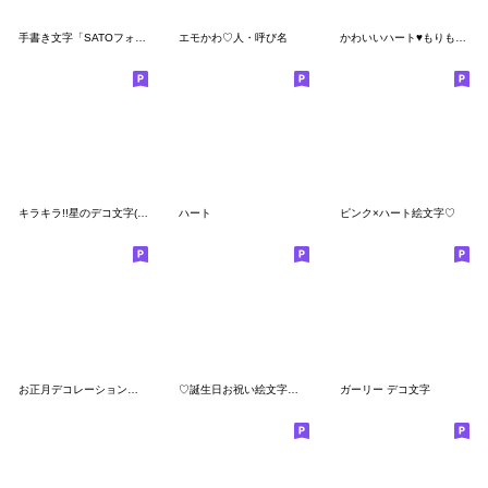
手書き文字「SATOフォント」名前漢字(女)
エモかわ♡人・呼び名
かわいいハート♥もりもりセット
キラキラ!!星のデコ文字(青色)
ハート
ピンク×ハート絵文字♡
お正月デコレーションライン
♡誕生日お祝い絵文字♡ ピンク
ガーリー デコ文字