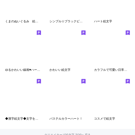
くまのぬいぐるみ 絵文字
シンプル☆ブラックピンク絵文字
ハート絵文字
ゆるかわいい線画♥️ハートがいっぱい
かわいい絵文字
カラフルで可愛い日常会話絵文字
◆漢字絵文字◆文字を強調！
パステルカラーハート！
コスメで絵文字
クリエイターズ絵文字 TOPへ戻る