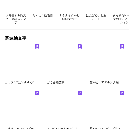
メモ書き＆顔文
ちくちく動物園
きらきら☆かわ
はんどめいどあ
きらきらKawa
字 敬語スタン
いい女の子
にまる
女の子2 ア
プ
ーション
関連絵文字
カラフルでかわいいデコレーション用枠
かこみ絵文字
繋がる！マスキング絵文字☆たっぷり40個
【まるころレインボー】 デコ文字 絵文字
ピンク×ハート❤︎スケジュール絵文字❤︎
見やすいピンク×ブラック絵文字