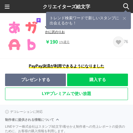
クリエイターズ絵文字
トレンド検索ワードで新しいスタンプに
出会えるかも！
ふぁんしーピンクはーと
かに沢のりお
￥190
76
1%還元
PayPay決済が利用できるようになりました
プレゼントする
購入する
LYPプレミアムで使い放題
デコレーションに対応
制作者に提供される情報について
LINEヤフー株式会社はスタンプ/絵文字/着せかえ制作者への売上レポートの提供の
ために、お客様の購入情報を利用します。