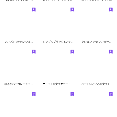
シンプルでかわいい文字★
シンプルブラック&レッド数字
クレヨンで♪カレンダー絵文字
ゆるかわデコレーション★線が引ける！
❤ドット絵文字❤ハート
ハートいろいろ絵文字1