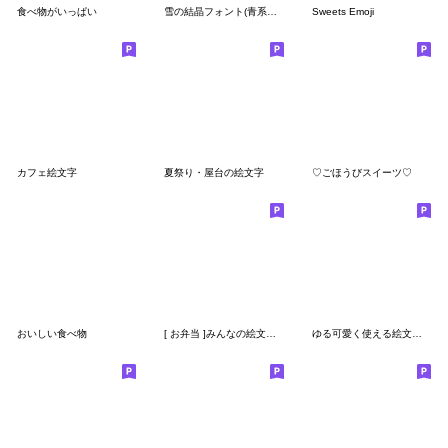
食べ物がいっぱい
雪の結晶フォント(青系グラデ)
Sweets Emoji
カフェ絵文字
夏祭り・屋台の絵文字
♡ごほうびスイーツ♡
おいしい食べ物
[ お弁当 ]みんなの絵文字 基本セット
ゆる可愛く使える絵文字【秋の季節】