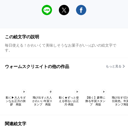
この絵文字の説明
毎日使える！かわいくて美味しそうなお菓子がいっぱいの絵文字で
す。
ウォームスクリエイトの他の作品
もっと見る
動く▶大人モダ
飛び出す♫大人
動く★ずっと使
【動く】豪華に
飛び出す!日
ンなお正月の挨
かわいい年賀ス
える明るいお正
飾る年賀スタン
伝統色。年
拶 再販
タンプ 再販
月-再販
プ 再販
タンプ再
関連絵文字