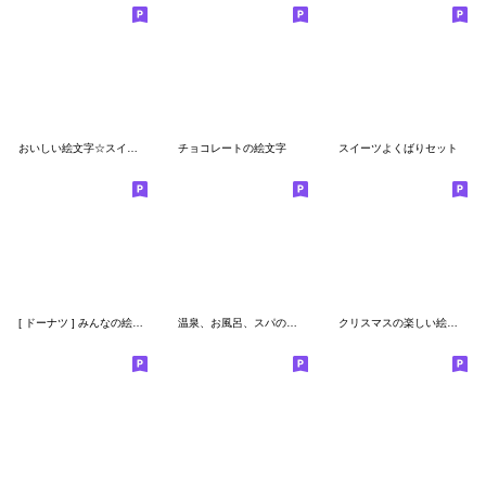
おいしい絵文字☆スイーツ
チョコレートの絵文字
スイーツよくばりセット
[ ドーナツ ] みんなの絵文字 基本セット
温泉、お風呂、スパの絵文字
クリスマスの楽しい絵文字