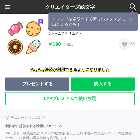
クリエイターズ絵文字
トレンド検索ワードで新しいスタンプに
出会えるかも！
スイーツいっぱい絵文字
ウォームスクリエイト
￥190
63
1%還元
PayPay決済が利用できるようになりました
プレゼントする
購入する
LYPプレミアムで使い放題
デコレーションに対応
制作者に提供される情報について
LINEヤフー株式会社はスタンプ/絵文字/着せかえ制作者への売上レポートの提供の
ために、お客様の購入情報を利用します。