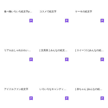
食べ物いろいろ絵文字part2
コスメで絵文字
ケーキの絵文字
リアルおしゃれかわいい ドーナツ 絵文字
[ 文房具 ] みんなの絵文字 基本セット
[ スイーツ1 ]みんなの絵文字 基本セット
アイドルファン絵文字
いろいろなキャンディーの絵文字
[ 赤ちゃん ]みんなの絵文字 基本セット