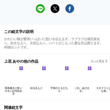
この絵文字の説明
かわいい猫が愛情いっぱいに想いを伝えます。ラブラブな彼氏彼女
へ、好きな人へ、大切な人へ、ハートがこもった愛を沢山贈ります。
40個セットです。
上花 あやの他の作品
もっと見る
箇条書きに使い
ゆるきんぐ
宇宙のともだち
これ、あげま
スタイリッ
やすい記号絵文
２
す。
な鳥。
字
関連絵文字