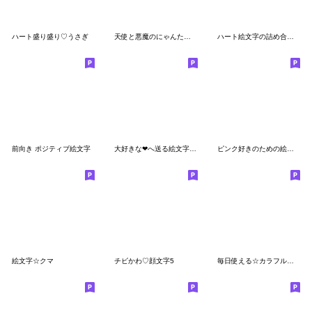
ハート盛り盛り♡うさぎ
天使と悪魔のにゃんたろう
ハート絵文字の詰め合わせ
前向き ポジティブ絵文字
大好きな❤へ送る絵文字「おめでとう」
ピンク好きのための絵文字(記念日編)
絵文字☆クマ
チビかわ♡顔文字5
毎日使える☆カラフル絵文字(3)