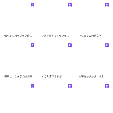
猫ちゃんのラブラブ絵文字★
好きを伝える！ラブラブ絵文字
マシュくまの絵文字
煽りたいうさぎの絵文字
甘えんぼ♡うさぎ
文字をかきかき…うさぎのうーたん絵文字３