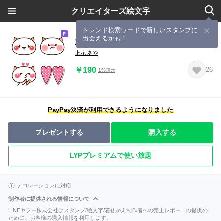
クリエイターズ絵文字
トレンド検索ワードで新しいスタンプに
出会えるかも！
君が好き！絵文字
上花 あや
￥190
26
1%還元
PayPay決済が利用できるようになりました
プレゼントする
購入する
LYPプレミアムで使い放題
デコレーションに対応
制作者に提供される情報について
LINEヤフー株式会社はスタンプ/絵文字/着せかえ制作者への売上レポートの提供の
ために、お客様の購入情報を利用します。