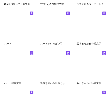
ゆめ可愛い♪クリスマス&お正月❤
♥で伝える白猫絵文字
パステルカラーハート！
ハート
ハートがいっぱい♡
恋するらぶ猫☆絵文字
ハート枠絵文字
気持ち伝わる♡ぷくかわねこちゃん
もっとかわいい顔文字２ イチャイチャ編