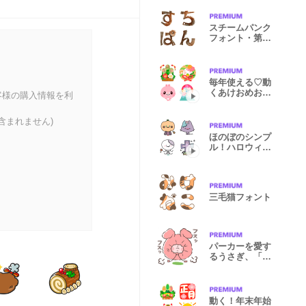
スチームパンク
フォント・第二
弾
毎年使える♡動
くあけおめお正
客様の購入情報を利
月絵文字再販
含まれません)
ほのぼのシンプ
ル！ハロウィン
動く絵文字
三毛猫フォント
パーカーを愛す
るうさぎ、「う
さお」
動く！年末年始