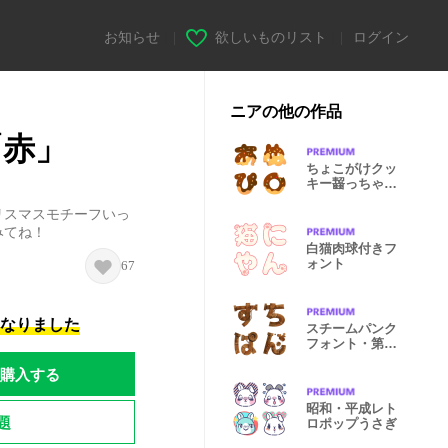
お知らせ
|
欲しいものリスト
|
ログイン
ニアの他の作品
「赤」
ちょこがけクッ
キー齧っちゃっ
た♡フォント
リスマスモチーフいっ
みてね！
白猫肉球付きフ
ォント
67
になりました
スチームパンク
フォント・第一
弾
購入する
昭和・平成レト
題
ロポップうさぎ