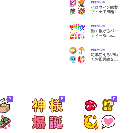
ハロウィン絵文
字・全て風船！
動く繋がるパー
ティーXmasお
正月でか絵文字
毎年使える♡動
くお正月絵文字
（再掲）