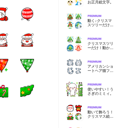
お正月絵文字。
動く♪クリスマ
スツリーだけキ
ラキラ絵文字
クリスマスツリ
ーだけ！動かな
いバージョン
アメリカンショ
ートヘア猫フォ
ント
使いやすい！う
さぎのミミィ。
動いて飾ろう！
クリスマス絵文
字