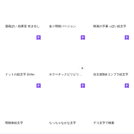
漫画ぽい 効果音 吹き出し
金☆明朝バージョン
映画の字幕っぽい絵文字
ドットの絵文字 白Ver.
ホラーチックビリビリノイズ
自主規制&コンプラ絵文字
明朝体絵文字
ちっちゃなかな文字
デコ文字で検索