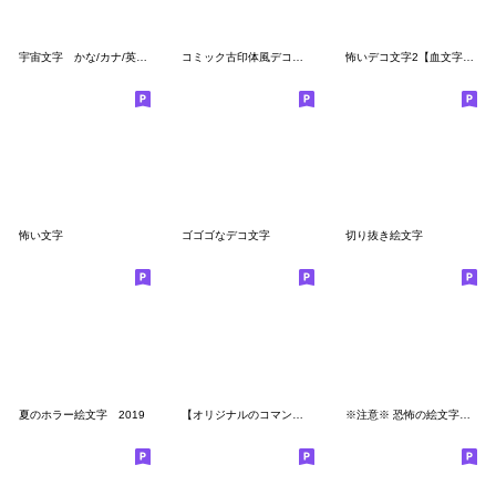
宇宙文字 かな/カナ/英数字
コミック古印体風デコ文字(ハンコ文字)
怖いデコ文字2【血文字風】絵文字
怖い文字
ゴゴゴなデコ文字
切り抜き絵文字
夏のホラー絵文字 2019
【オリジナルのコマンドが作れる】黒文字編
※注意※ 恐怖の絵文字、、、三つ目