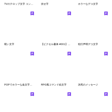
TVのテロップ文字 コンプラ,放送禁止,恐怖
伏せ字
ホラーなデコ文字
呪い文字
【ピクセル書体 #001】 デジタル絵文字
犯行声明デコ文字
POPでホラーな血文字★絵文字
RPG風コマンド絵文字
決死のメッセージ