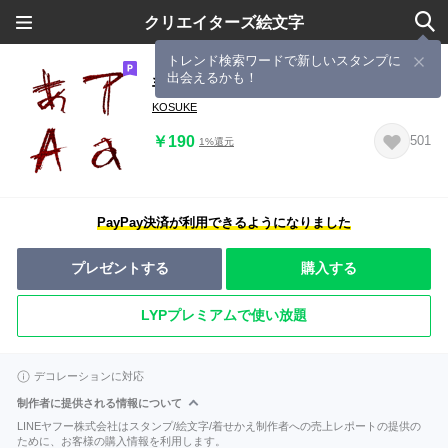
クリエイターズ絵文字
トレンド検索ワードで新しいスタンプに
出会えるかも！
手書き風ホラーデコ文字
KOSUKE
￥190
501
1%還元
PayPay決済が利用できるようになりました
プレゼントする
購入する
LYPプレミアムで使い放題
デコレーションに対応
制作者に提供される情報について
LINEヤフー株式会社はスタンプ/絵文字/着せかえ制作者への売上レポートの提供の
ために、お客様の購入情報を利用します。