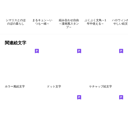
シマリスとのほ
まるキュン～い
組み合わせ自由
ぷくぷく文鳥～1
ハロウィン
のぼの暮らし
つも一緒～
～漫画風スタン
年中使える～
やしい絵文
プ～
関連絵文字
ホラー風絵文字
ドット文字
ケチャップ絵文字