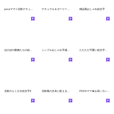
pocaママ☆北欧ナチュラル絵文字
ナチュラル＆ガーリー絵文字
雑誌風おしゃれ絵文字
ほのぼの動物たちの絵文字
シンプルおしゃれ手描き絵文字
ただただ可愛い絵文字♡pocaママ
北欧のらくがき絵文字5
北欧風の文末に使える可愛いヒュッゲ絵文字
POCAママ★お花いろいろ絵文字 2