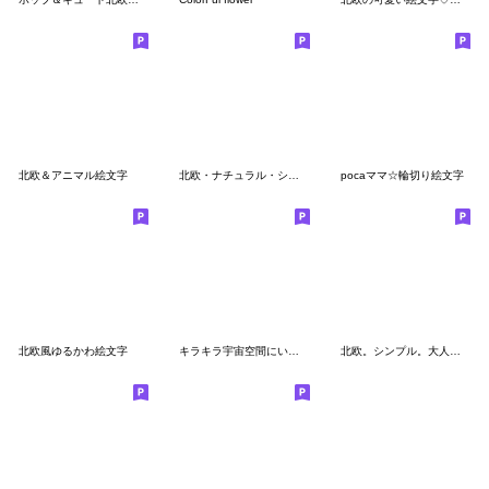
北欧＆アニマル絵文字
北欧・ナチュラル・シンプル・大人
pocaママ☆輪切り絵文字
北欧風ゆるかわ絵文字
キラキラ宇宙空間にいるような絵文字
北欧。シンプル。大人。ナチュラル。