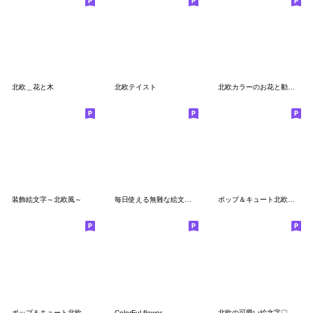
北欧＿花と木
北欧テイスト
北欧カラーのお花と動物プラスちょっと文字
装飾絵文字～北欧風～
毎日使える無難な絵文字[北欧テイスト]
ポップ＆キュート北欧風 絵文字(ver7)
ポップ＆キュート北欧風 絵文字(ver4)
ColorFul flower
北欧の可愛い絵文字♡いろいろミックス