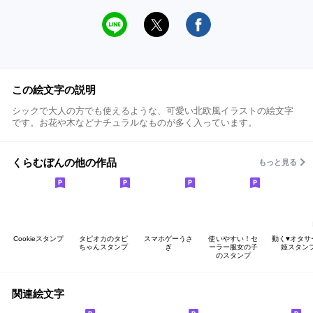
この絵文字の説明
シックで大人の方でも使えるような、可愛い北欧風イラストの絵文字
です。お花や木などナチュラルなものが多く入っています。
くらむぼんの他の作品
もっと見る
Cookieスタンプ
タピオカのタピ
スマホゲーうさ
使いやすい！セ
動く♥オタサ
ちゃんスタンプ
ぎ
ーラー服女の子
姫スタン
のスタンプ
関連絵文字