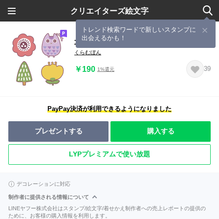
クリエイターズ絵文字
トレンド検索ワードで新しいスタンプに
出会えるかも！
北欧風 絵文字
くらむぼん
￥190
39
1%還元
PayPay決済が利用できるようになりました
プレゼントする
購入する
LYPプレミアムで使い放題
デコレーションに対応
制作者に提供される情報について
LINEヤフー株式会社はスタンプ/絵文字/着せかえ制作者への売上レポートの提供の
ために、お客様の購入情報を利用します。