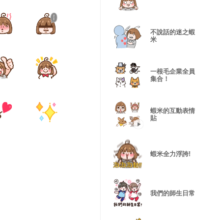
不說話的迷之蝦
米
一根毛企業全員
集合！
蝦米的互動表情
貼
蝦米全力浮誇!
我們的師生日常