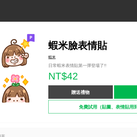
蝦米臉表情貼
蝦米
日常蝦米表情貼第一彈登場了!!
NT$42
贈送禮物
免費試用（貼圖、表情貼用
圖案