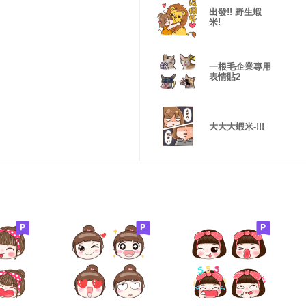
出發!! 野生蝦
米!
一根毛企業專用
表情貼2
大大大蝦米-!!!