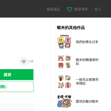
最新資訊
|
願望清單
|
登入
蝦米的其他作品
我們的學生日常
蝦米的職場便利
158
貼
購買
一根毛企業專用
表情貼
到飽）
厭世的敷衍蝦米