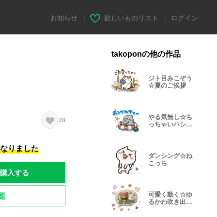
お知らせ
|
欲しいものリスト
|
ログイン
takoponの他の作品
ジト目みこぞう
☆夏のご挨拶
やる気無し☆ち
28
っちゃいハシビ
ロコウ③
になりました
ダンシング☆ね
こっち
購入する
題
可愛く動く☆ゆ
るかわ吹き出し
①