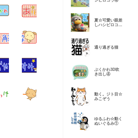
シビロコウ④
夏☆可愛い眼差
しハシビロコウ
②
通り過ぎる猫
ぷくかわ3D吹
き出し④
動く。ジト目☆
みこぞう
ゆるふわ☆動く
ぬいぐるみ①