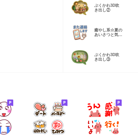
ぷくかわ3D吹
き出し②
癒やし系☆夏の
あいさつと気遣
い
ぷくかわ3D吹
き出し③