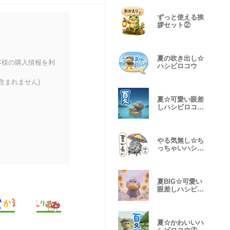
ずっと使える挨
拶セット②
夏の吹き出し☆
客様の購入情報を利
ハシビロコウ
含まれません)
夏☆可愛い眼差
しハシビロコウ
①
やる気無し☆ち
っちゃいハシビ
ロコウ②
夏BIG☆可愛い
眼差しハシビロ
コウ①
夏☆かわいいハ