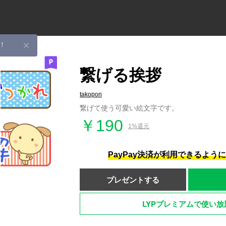
！
繋げる挨拶
takopon
繋げて使う可愛い絵文字です。
￥190
1%還元
PayPay決済が利用できるよう
プレゼントする
LYPプレミアムで使い放