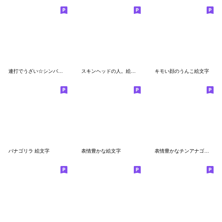
連打でうざい☆シンバルおさる
スキンヘッドの人。絵文字
キモい顔のうんこ絵文字
バナゴリラ 絵文字
表情豊かな絵文字
表情豊かなチンアナゴ絵文字