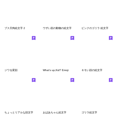
ブス天狗絵文字 2
ウザい顔の動物の絵文字
ピンクのゴリラ 絵文字
ジワる変顔
What's up,Kid? Emoji
キモい顔の絵文字
ちょっとリアルな顔文字
おばあちゃん絵文字
ゴリラ絵文字