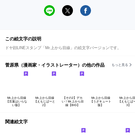
この絵文字の説明
ドヤ顔LINEスタンプ「Mr.上から目線」の絵文字バージョンです。
菅原県（漫画家・イラストレーター）の他の作品
もっと見る
Mr.上から目線
Mr.上から目線
【その2】デカ
Mr.上から目線
Mr.上から
【言葉はいらな
【えもじぱーと
い！Mr.上から目
【うざキュート
【えもじぱ
い版】
2】
線【BIG】
版】
3】
関連絵文字