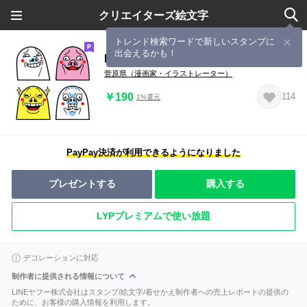
クリエイターズ絵文字
トレンド検索ワードで新しいスタンプに
出会えるかも！
Mr.上から目線【えもじ】
菅原県（漫画家・イラストレーター）
￥190
114
1%還元
PayPay決済が利用できるようになりました
プレゼントする
購入する
LYPプレミアムで使い放題
デコレーションに対応
制作者に提供される情報について
LINEヤフー株式会社はスタンプ/絵文字/着せかえ制作者への売上レポートの提供の
ために、お客様の購入情報を利用します。