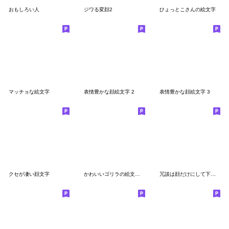
おもしろい人
ジワる変顔2
ひょっとこさんの絵文字
マッチョな絵文字
表情豊かな顔絵文字 2
表情豊かな顔絵文字 3
クセが凄い顔文字
かわいいゴリラの絵文字【ジュニア】
冗談は顔だけにして下さいよ。絵文字編