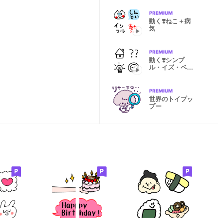
動く❣️ねこ＋病
気
動く❣️シンプ
ル・イズ・ベス
ト♡
世界のトイプッ
プー