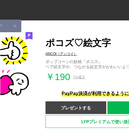
！
ポコズ♡絵文字
ANCOI（アンコイ）
ポップコーンの妖精『ポコズ』
ペア絵文字や、つながる絵文字がかわいいよ
￥190
1%還元
PayPay決済が利用できるよう
プレゼントする
LYPプレミアムで使い放