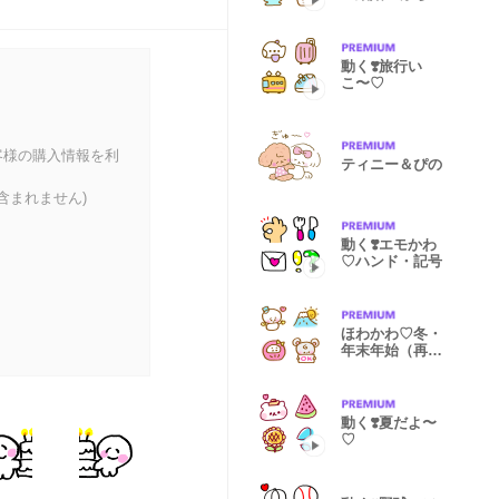
ん etc
動く❣️旅行い
こ〜♡
客様の購入情報を利
ティニー＆ぴの
含まれません)
動く❣️エモかわ
♡ハンド・記号
ほわかわ♡冬・
年末年始（再
販）
動く❣️夏だよ〜
♡