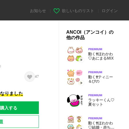
お知らせ
|
欲しいものリスト
|
ログイン
ANCOI（アンコイ）の
他の作品
動く❣️ほわかわ
♡あにまるMIX
♡
47
動く❣️ティニー
＆ぴの
になりました
ラッキーくん♡
夏セット
購入する
題
動く❣️ほわかわ
♡結婚・赤ちゃ