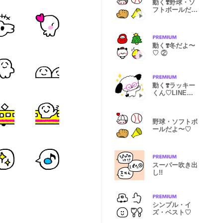
動く❣️野球・ソ
フトボールだ
よ〜♡
動く❣️冬だよ〜
♡ ②
動く❣️ラッキー
くん♡LINEス
タンプの日
野球・ソフトボ
ールだよ〜♡
スーパー吹き出
し!!
シンプル・イ
ズ・ベスト♡