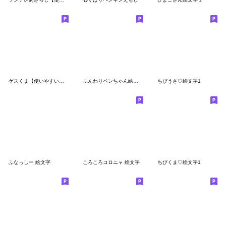
ゲスくま【使いやすい絵文字】
ふんわりペンちゃん絵文字
ちびうさ♡絵文字1
ふなっしー 絵文字
ころころコロニャ 絵文字
ちびくま♡絵文字1