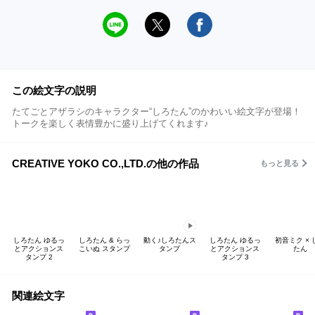
この絵文字の説明
たてごとアザラシのキャラクター“しろたん”のかわいい絵文字が登場！
トークを楽しく表情豊かに盛り上げてくれます♪
CREATIVE YOKO CO.,LTD.の他の作品
もっと見る
しろたん ゆるっ
しろたん & らっ
動く♪しろたんス
しろたん ゆるっ
初音ミク × 
とアクションス
こいぬ スタンプ
タンプ
とアクションス
たん
タンプ 2
タンプ 3
関連絵文字