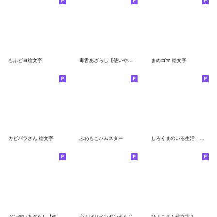
もふピヨ絵文字
毒舌あざらし【使いやすい絵文字】
まめゴマ 絵文字
カピバラさん 絵文字
ふわもこハムスター
しろくまのいる生活 絵文字
ツンデレあざらし【使いやすい絵文字】1
心くばりペンギンえもじ
ひよこさん絵文字１