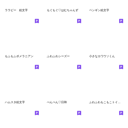
ララピー 絵文字
もぐもぐ♡はむちゃんず
ペンギン絵文字
もふもふポメラニアン
ふわふわシーズー
小さなカワウソくん
ハムスタ絵文字
ぺんぺん♡日和
ふわふわもこもこトイプードル