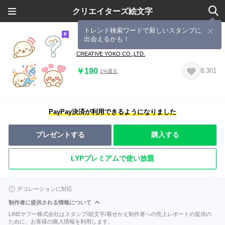
クリエイターズ絵文字
トレンド検索ワードで新しいスタンプに
出会えるかも！
しろたん 絵文字
CREATIVE YOKO CO.,LTD.
￥190
8,301
1%還元
PayPay決済が利用できるようになりました
プレゼントする
購入する
LYPプレミアムで使い放題
デコレーションに対応
制作者に提供される情報について
LINEヤフー株式会社はスタンプ/絵文字/着せかえ制作者への売上レポートの提供の
ために、お客様の購入情報を利用します。