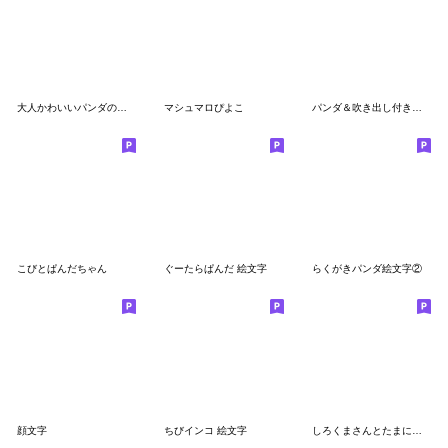
大人かわいいパンダの絵文字 panda emoji
マシュマロぴよこ
パンダ＆吹き出し付きミニ絵文字セット＊
こびとぱんだちゃん
ぐーたらぱんだ 絵文字
らくがきパンダ絵文字②
顔文字
ちびインコ 絵文字
しろくまさんとたまにマンドリン