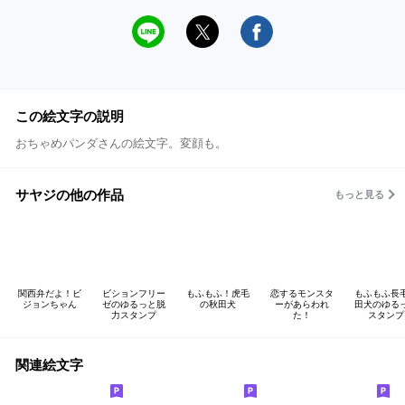
この絵文字の説明
おちゃめパンダさんの絵文字。変顔も。
サヤジの他の作品
もっと見る
関西弁だよ！ビ
ビションフリー
もふもふ！虎毛
恋するモンスタ
もふもふ長
ジョンちゃん
ゼのゆるっと脱
の秋田犬
ーがあらわれ
田犬のゆる
力スタンプ
た！
スタンプ
関連絵文字