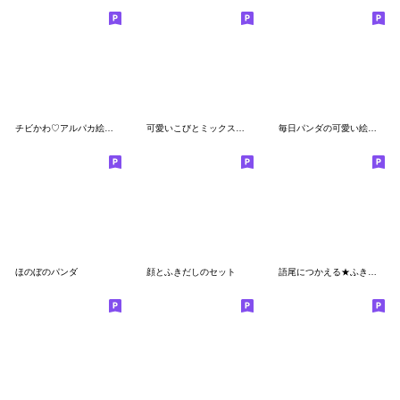
チビかわ♡アルパカ絵文字
可愛いこびとミックス【絵文字】
毎日パンダの可愛い絵文字
ほのぼのパンダ
顔とふきだしのセット
語尾につかえる★ふきだし絵文字