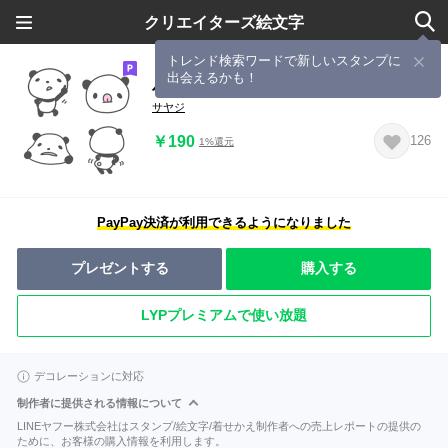
クリエイターズ絵文字
トレンド検索ワードで新しいスタンプに
出会えるかも！
パンダが大好きなのでつくった絵文字
サヤジ
￥190
126
1%還元
PayPay決済が利用できるようになりました
プレゼントする
購入する
LYPプレミアムで使い放題
デコレーションに対応
制作者に提供される情報について
LINEヤフー株式会社はスタンプ/絵文字/着せかえ制作者への売上レポートの提供の
ために、お客様の購入情報を利用します。