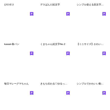
ぴのすけ
デスぱんだ絵文字
シンプル使える顔文字絵文字
kawaii-食パン
くまちゃん絵文字No.2
【ミニサイズ】かわいい系♡落書き風顔文字
毎日マレーグマちゃん
きもち伝わる♡ゆるっくま
シンプルでかわいい動物絵文字