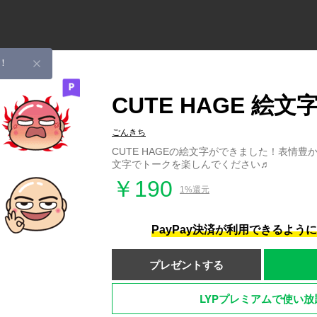
！
CUTE HAGE 絵文
ごんきち
CUTE HAGEの絵文字ができました！表情
文字でトークを楽しんでください♬
￥190
1%還元
PayPay決済が利用できるよう
プレゼントする
LYPプレミアムで使い放