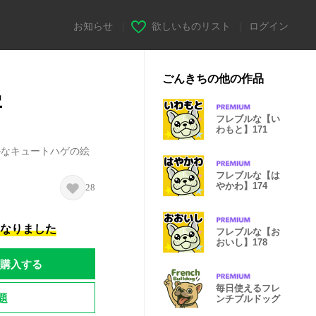
お知らせ
|
欲しいものリスト
|
ログイン
ごんきちの他の作品
字
フレブルな【い
わもと】171
豊かなキュートハゲの絵
フレブルな【は
やかわ】174
28
になりました
フレブルな【お
おいし】178
購入する
毎日使えるフレ
題
ンチブルドッグ