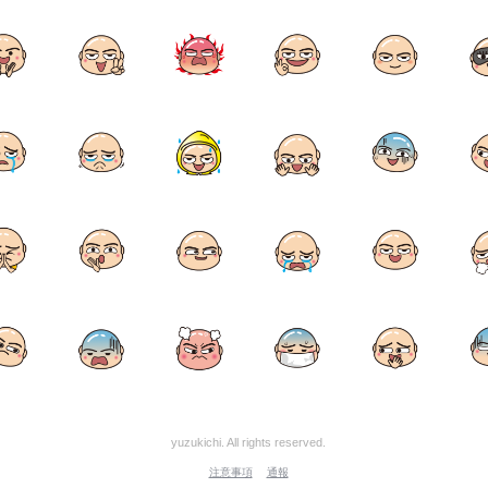
yuzukichi. All rights reserved.
注意事項
通報