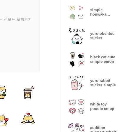
simple
honwaka
emoji
있는 정보는 포함되지
yuru obentou
sticker
black cat cute
simple emoji
yuru rabbit
sticker simple
white toy
poodle emoji
audition