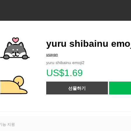
yuru shibainu emo
usayan
yuru shibainu emoji2
US$1.69
선물하기
기능 지원