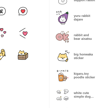
support rabbit
yuru rabbit
dajare
rabbit and
bear aisatsu
big honwaka
sticker
kigaru.toy
poodle sticker
white cute
simple dog
emoji