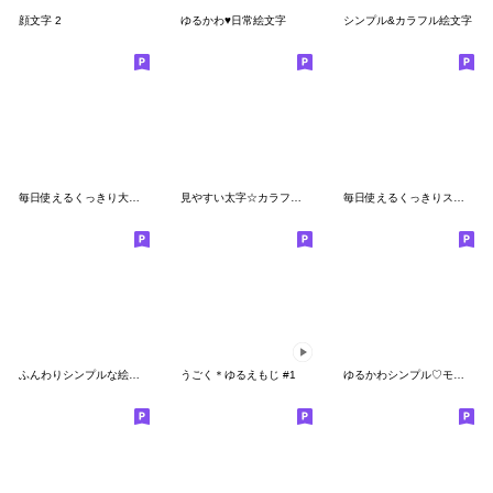
顔文字 2
ゆるかわ♥️日常絵文字
シンプル&カラフル絵文字
毎日使えるくっきり大きな基本の絵文字
見やすい太字☆カラフルなスマイル絵文字①
毎日使えるくっきりスマイル絵文字(2)
ふんわりシンプルな絵文字
うごく＊ゆるえもじ #1
ゆるかわシンプル♡モノトーン絵文字♡