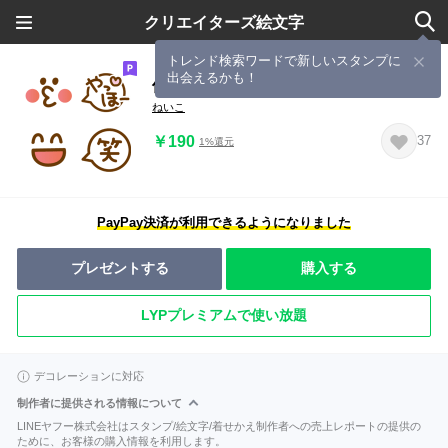
クリエイターズ絵文字
トレンド検索ワードで新しいスタンプに
出会えるかも！
使える基本の絵文字
ねいこ
￥190
37
1%還元
PayPay決済が利用できるようになりました
プレゼントする
購入する
LYPプレミアムで使い放題
デコレーションに対応
制作者に提供される情報について
LINEヤフー株式会社はスタンプ/絵文字/着せかえ制作者への売上レポートの提供の
ために、お客様の購入情報を利用します。