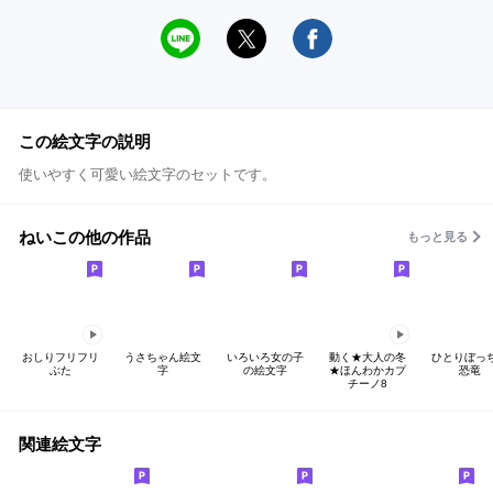
この絵文字の説明
使いやすく可愛い絵文字のセットです。
ねいこの他の作品
もっと見る
おしりフリフリ
うさちゃん絵文
いろいろ女の子
動く★大人の冬
ひとりぼっ
ぶた
字
の絵文字
★ほんわかカプ
恐竜
チーノ8
関連絵文字