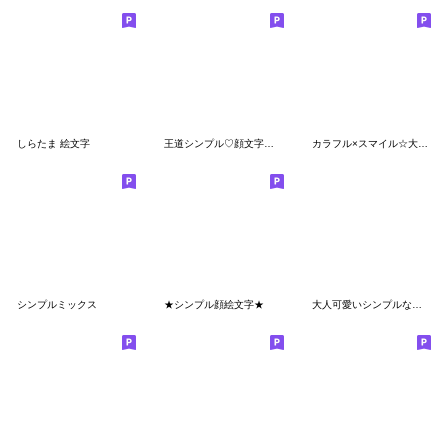
しらたま 絵文字
王道シンプル♡顔文字絵文字(1)
カラフル×スマイル☆大人シンプル
シンプルミックス
★シンプル顔絵文字★
大人可愛いシンプルな絵文字