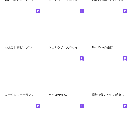
わんこ日和ビーグル 絵文字1
シュナウザー犬ロッキーと散歩友達の絵文字
Dou Douの旅行
ヨークシャーテリアのルークさん
アメコカVer.1
日常で使いやすい絵文字 by シュナウザー