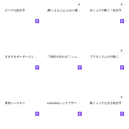
ビーグル絵文字
(動くえもじ)ふんわり癒されシュナウザー
白シュナの動く！絵文字
すきすきボーダーコリー絵文字
♡気持ち伝わる♡ シュナウザーの絵文字
ブラタンスムチの動く！絵文字
茶色いハスキー
everydayシュナウザー絵文字２
動くシュナなぎさ絵文字