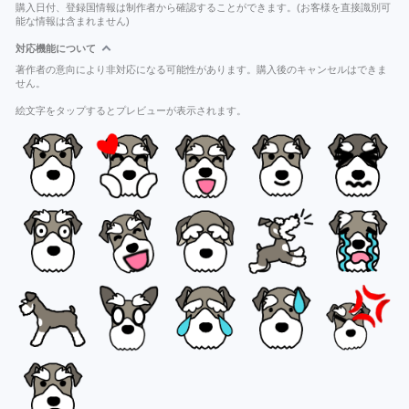
購入日付、登録国情報は制作者から確認することができます。(お客様を直接識別可
能な情報は含まれません)
対応機能について
著作者の意向により非対応になる可能性があります。購入後のキャンセルはできま
せん。
絵文字をタップするとプレビューが表示されます。