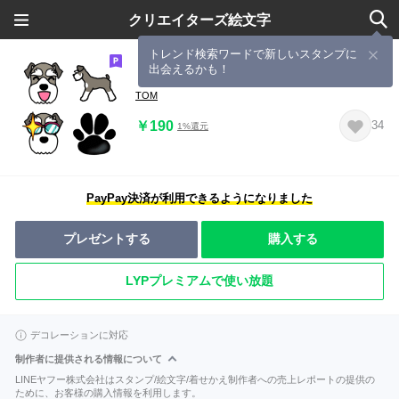
クリエイターズ絵文字
トレンド検索ワードで新しいスタンプに
出会えるかも！
ミニチュアシュナウザーのニック
TOM
￥190
34
1%還元
PayPay決済が利用できるようになりました
プレゼントする
購入する
LYPプレミアムで使い放題
デコレーションに対応
制作者に提供される情報について
LINEヤフー株式会社はスタンプ/絵文字/着せかえ制作者への売上レポートの提供の
ために、お客様の購入情報を利用します。