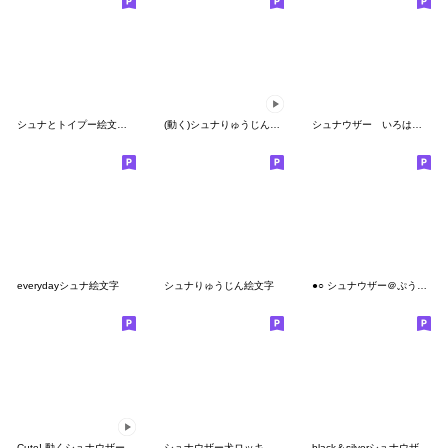
シュナとトイプー絵文字 その1
(動く)シュナりゅうじん絵文字
シュナウザー いろは 絵文字
everydayシュナ絵文字
シュナりゅうじん絵文字
●○ シュナウザー＠ぷう子 ○●
Cute! 動くシュナウザー絵文字
シュナウザー犬ロッキー絵文字
black＆silverシュナウザー絵文字