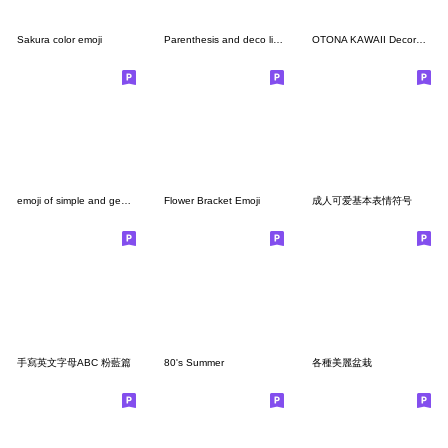
Sakura color emoji
Parenthesis and deco line3
OTONA KAWAII Decoration Emoji
emoji of simple and gentle color
Flower Bracket Emoji
成人可爱基本表情符号
手寫英文字母ABC 粉藍篇
80's Summer
各種美麗盆栽