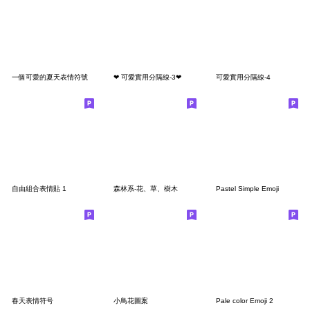
一個可愛的夏天表情符號
❤ 可愛實用分隔線-3❤
可愛實用分隔線-4
自由組合表情貼 1
森林系-花、草、樹木
Pastel Simple Emoji
春天表情符号
小鳥花圖案
Pale color Emoji 2