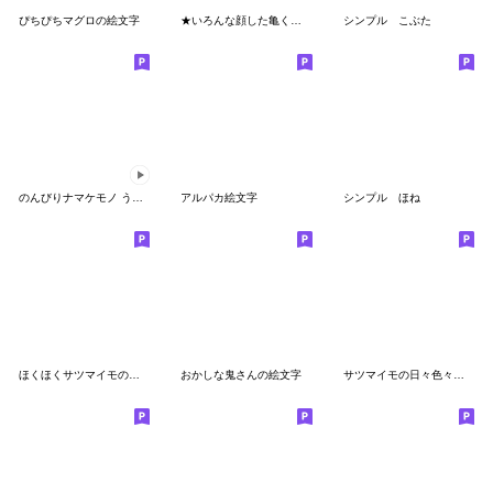
ぴちぴちマグロの絵文字
★いろんな顔した亀くん★
シンプル こぶた
のんびりナマケモノ うごく絵文字
アルパカ絵文字
シンプル ほね
ほくほくサツマイモの絵文字
おかしな鬼さんの絵文字
サツマイモの日々色々絵文字（焼き芋多め）