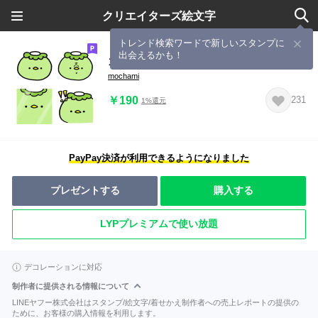
クリエイターズ絵文字
トレンド検索ワードで新しいスタンプに
出会えるかも！
カッパちゃん 絵文字
mochami
￥190
231
1%還元
PayPay決済が利用できるようになりました
プレゼントする
購入する
LYPプレミアムで使い放題
デコレーションに対応
制作者に提供される情報について
LINEヤフー株式会社はスタンプ/絵文字/着せかえ制作者への売上レポートの提供の
ために、お客様の購入情報を利用します。