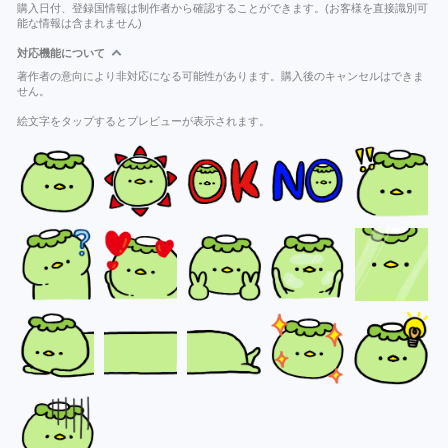
購入日付、登録国情報は制作者から確認することができます。(お客様を直接識別可
能な情報は含まれません)
対応機能について
著作者の意向により非対応になる可能性があります。購入後のキャンセルはできま
せん。
絵文字をタップするとプレビューが表示されます。