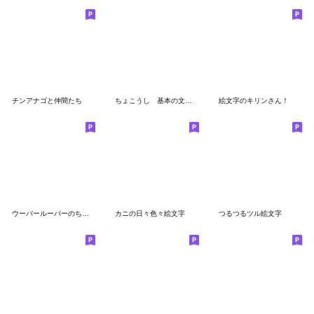
チンアナゴと仲間たち
ちょこうし 基本の文字入り
絵文字のキリンさん！
ウーパールーパーのちょこうぱ（文字あり）
カニの日々色々絵文字
つるつるツル絵文字