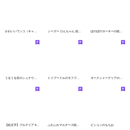
かわいいワンコ（キャバリア）の絵文字♥
シーズー けんちゃん 絵文字
ほのぼのヨーキーの絵文字
うるうる目のシュナウザー 絵文字２
トイプードルのモフプー_日常使える絵文字2
ヨークシャーテリアのおぺら&すふれ
【絵文字】ブルテリア from 犬語ずかん
ふわふわマルチーズ絵文字スタンプ
ビションのもちお