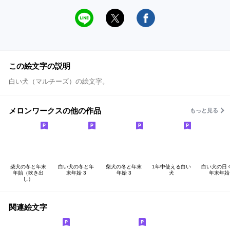
この絵文字の説明
白い犬（マルチーズ）の絵文字。
メロンワークスの他の作品
もっと見る
柴犬の冬と年末
白い犬の冬と年
柴犬の冬と年末
1年中使える白い
白い犬の日
年始（吹き出
末年始 3
年始 3
犬
年末年始
し）
関連絵文字