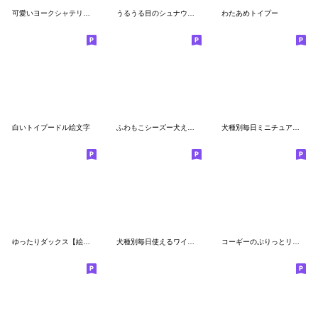
可愛いヨークシャテリアの絵文字です。
うるうる目のシュナウザー 絵文字
わたあめトイプー
白いトイプードル絵文字
ふわもこシーズー犬えもじ
犬種別毎日ミニチュアダックスフンド絵文字
ゆったりダックス【絵文字】
犬種別毎日使えるワイマラナー絵文字
コーギーのぷりっとリアクション絵文字