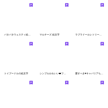
パタパタウェスティ絵文字
マルチーズ 絵文字
ラブラドールレトリーバーのかわいい絵文字
トイプードルの絵文字
シンプルかわいい❤️フレンチブル
愛すべき♥キャバリアちゃん