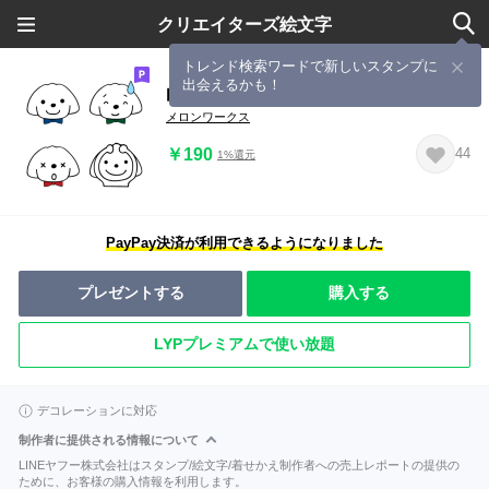
クリエイターズ絵文字
トレンド検索ワードで新しいスタンプに
出会えるかも！
白い犬の絵文字
メロンワークス
￥190
44
1%還元
PayPay決済が利用できるようになりました
プレゼントする
購入する
LYPプレミアムで使い放題
デコレーションに対応
制作者に提供される情報について
LINEヤフー株式会社はスタンプ/絵文字/着せかえ制作者への売上レポートの提供の
ために、お客様の購入情報を利用します。