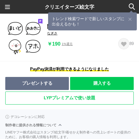
クリエイターズ絵文字
トレンド検索ワードで新しいスタンプに
出会えるかも！
関西弁の吹き出し絵文字
なぎさ
￥190
89
1%還元
PayPay決済が利用できるようになりました
プレゼントする
購入する
LYPプレミアムで使い放題
デコレーションに対応
制作者に提供される情報について
LINEヤフー株式会社はスタンプ/絵文字/着せかえ制作者への売上レポートの提供の
ために、お客様の購入情報を利用します。