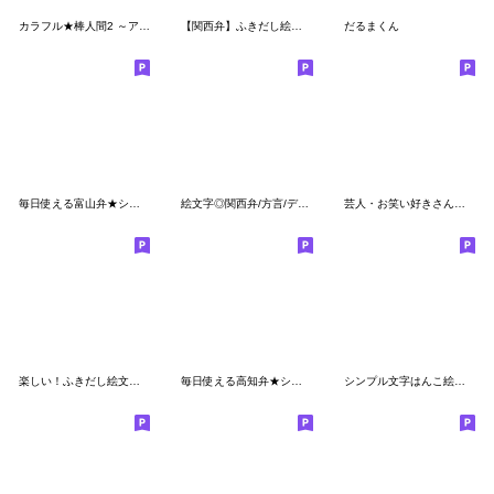
カラフル★棒人間2 ～アクティブ～
【関西弁】ふきだし絵文字
だるまくん
毎日使える富山弁★シンプル手書き吹き出し
絵文字◎関西弁/方言/デコ文字
芸人・お笑い好きさんにオススメ絵文字★
楽しい！ふきだし絵文字セット②【文字編】
毎日使える高知弁★シンプル手書き吹き出し
シンプル文字はんこ絵文字