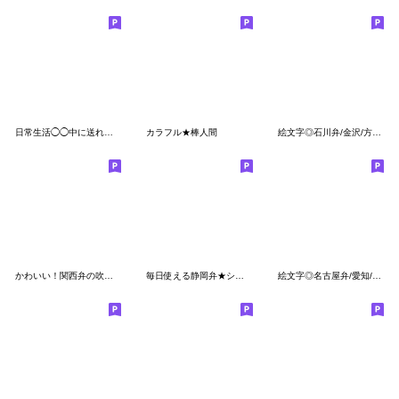
日常生活◯◯中に送れる絵文字！
カラフル★棒人間
絵文字◎石川弁/金沢/方言/デコ文字
かわいい！関西弁の吹き出し絵文字♪
毎日使える静岡弁★シンプル手書き吹き出し
絵文字◎名古屋弁/愛知/方言/デコ文字