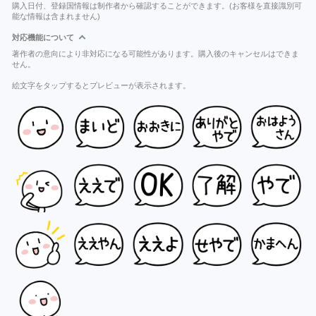
購入日付、登録国情報は制作者から確認することができます。(お客様を直接識別可
能な情報は含まれません)
対応機能について
著作者の意向により非対応になる可能性があります。購入後のキャンセルはできま
せん。
絵文字をタップするとプレビューが表示されます。