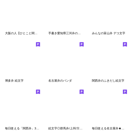
大阪の人【ひとこと関西弁】
手書き愛知県三河弁の絵文字
みんなの富山弁 デコ文字
博多弁 絵文字
名古屋弁のパンダ
関西弁のふきだし絵文字
毎日使える「関西弁」3家族の会話・連絡
絵文字◎群馬弁/上州/方言/デコ文字
毎日使える名古屋弁★シンプル白黒吹き出し