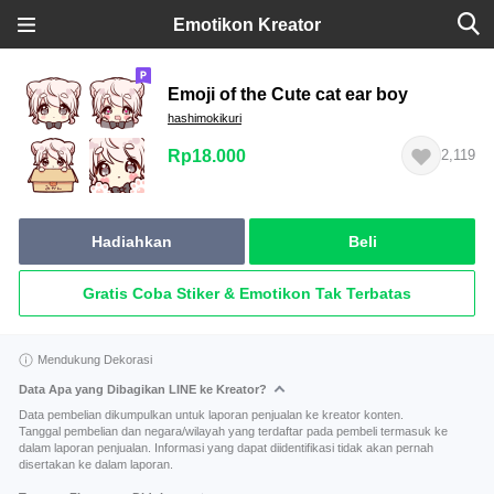
Emotikon Kreator
Emoji of the Cute cat ear boy
hashimokikuri
Rp18.000
2,119
Hadiahkan
Beli
Gratis Coba Stiker & Emotikon Tak Terbatas
Mendukung Dekorasi
Data Apa yang Dibagikan LINE ke Kreator?
Data pembelian dikumpulkan untuk laporan penjualan ke kreator konten.
Tanggal pembelian dan negara/wilayah yang terdaftar pada pembeli termasuk ke
dalam laporan penjualan. Informasi yang dapat diidentifikasi tidak akan pernah
disertakan ke dalam laporan.