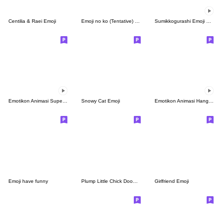
Centilia & Raei Emoji
Emoji no ko (Tentative) Emoji
Sumikkogurashi Emoji Vol. 3
Emotikon Animasi Super Gemas Snoopy
Snowy Cat Emoji
Emotikon Animasi Hangyodon
Emoji have funny
Plump Little Chick Doodles Emoji
Girlfriend Emoji