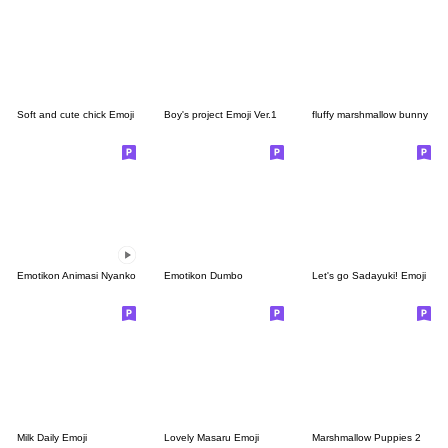
Soft and cute chick Emoji
Boy's project Emoji Ver.1
fluffy marshmallow bunny
Emotikon Animasi Nyanko
Emotikon Dumbo
Let's go Sadayuki! Emoji
Milk Daily Emoji
Lovely Masaru Emoji
Marshmallow Puppies 2