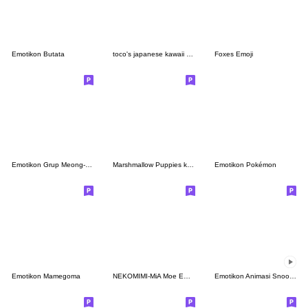
Emotikon Butata
toco's japanese kawaii with love 17.
Foxes Emoji
Emotikon Grup Meong-Meong
Marshmallow Puppies kitty
Emotikon Pokémon
Emotikon Mamegoma
NEKOMIMI-MiA Moe Emoji
Emotikon Animasi Snoopy