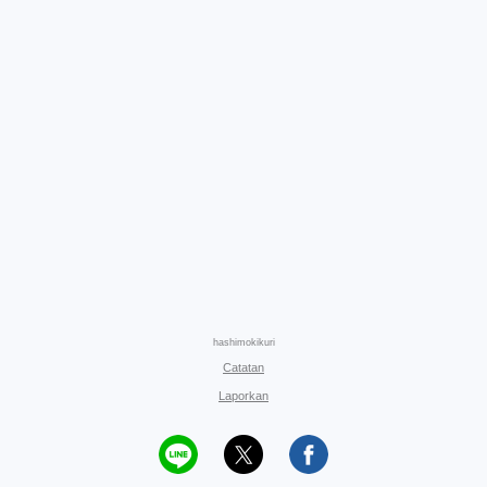
hashimokikuri
Catatan
Laporkan