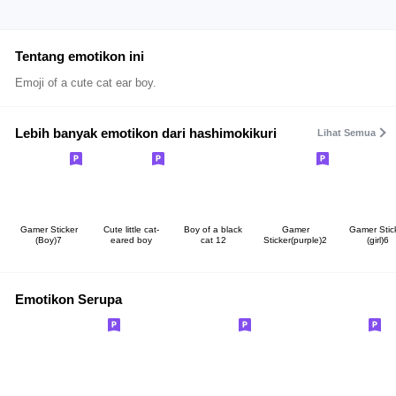
Tentang emotikon ini
Emoji of a cute cat ear boy.
Lebih banyak emotikon dari hashimokikuri
Lihat Semua
Gamer Sticker
Cute little cat-
Boy of a black
Gamer
Gamer Stic
(Boy)7
eared boy
cat 12
Sticker(purple)2
(girl)6
Emotikon Serupa