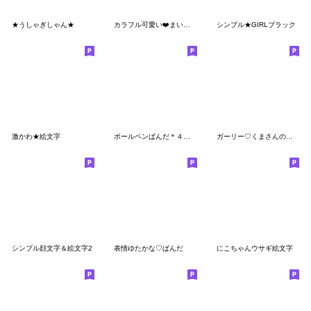
★うしゃぎしゃん★
カラフル可愛い❤️まいにち絵文字
シンプル★GIRLブラック
激かわ★絵文字
ボールペンぱんだ＊４【ふきだしセット】
ガーリー♡くまさんの絵文字2
シンプル顔文字＆絵文字2
表情ゆたかな♡ぱんだ
にこちゃんウサギ絵文字