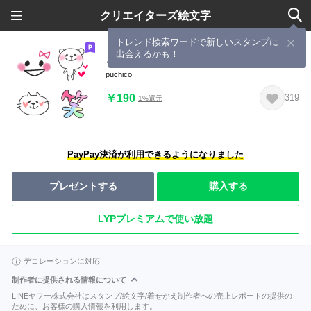
クリエイターズ絵文字
トレンド検索ワードで新しいスタンプに
出会えるかも！
ごちゃまぜ絵文字。まとめシリーズ３
puchico
￥190
319
1%還元
PayPay決済が利用できるようになりました
プレゼントする
購入する
LYPプレミアムで使い放題
デコレーションに対応
制作者に提供される情報について
LINEヤフー株式会社はスタンプ/絵文字/着せかえ制作者への売上レポートの提供の
ために、お客様の購入情報を利用します。