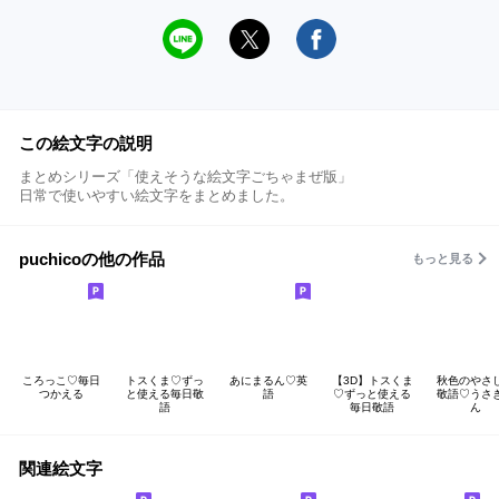
この絵文字の説明
まとめシリーズ「使えそうな絵文字ごちゃまぜ版」
日常で使いやすい絵文字をまとめました。
puchicoの他の作品
もっと見る
ころっこ♡毎日
トスくま♡ずっ
あにまるん♡英
【3D】トスくま
秋色のやさ
つかえる
と使える毎日敬
語
♡ずっと使える
敬語♡うさ
語
毎日敬語
ん
関連絵文字