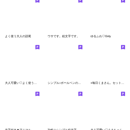
よく使う大人の語尾
ウサです。絵文字です。
ゆるふわ♡Girly
大人可愛い♡よく使う絵文字mix
シンプル♪ボールペンのメモ風絵文字
○毎日くまさん。セットで使える！○
文字付き★アニマル
THE☆シンプル絵文字【動物＋吹き出し1】
大人可愛い♡うさちゃん