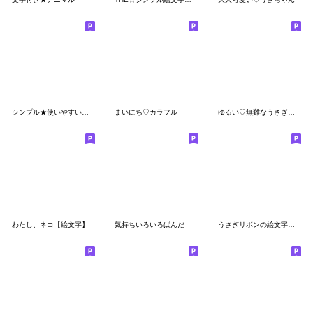
シンプル★使いやすい可愛い絵文字
まいにち♡カラフル
ゆるい♡無難なうさぎさんの絵文字
わたし、ネコ【絵文字】
気持ちいろいろぱんだ
うさぎリボンの絵文字★ガーリーセット