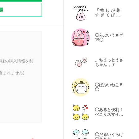
題
『 推 し が 尊
す ぎ て ぴ え
ん。』
◯らぶいうさぎ
19◯
。ちまっとうさ
客様の購入情報を利
ちゃん 。7
含まれません)
◯ばぶいねこ５
◯
◯あると便利！
ぺこりスマイル
◯
◯だるいくらげ