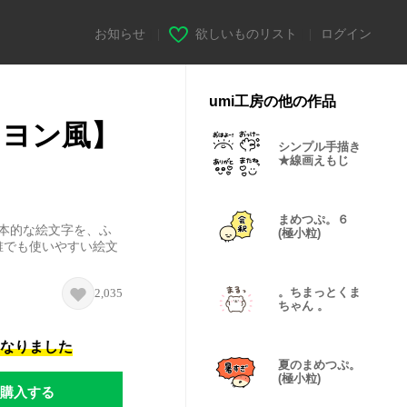
お知らせ
|
欲しいものリスト
|
ログイン
umi工房の他の作品
レヨン風】
シンプル手描き
★線画えもじ
まめつぷ。６
本的な絵文字を、ふ
(極小粒)
誰でも使いやすい絵文
。ちまっとくま
2,035
ちゃん 。
になりました
夏のまめつぷ。
(極小粒)
購入する