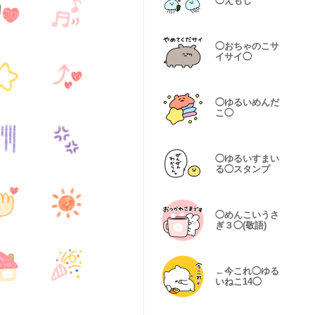
◯えもじ
◯おちゃのこサ
イサイ◯
◯ゆるいめんだ
こ◯
◯ゆるいすまい
る◯スタンプ
◯めんこいうさ
ぎ３◯(敬語)
←今これ◯ゆる
いねこ14◯