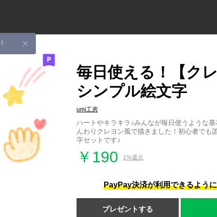
！
毎日使える！【ク
シンプル絵文字
umi工房
ハートやキラキラ♪みんなが毎日使うような基
んわりクレヨン風で描きました！初心者でも
字セットです♪
￥190
1%還元
PayPay決済が利用できるよう
プレゼントする