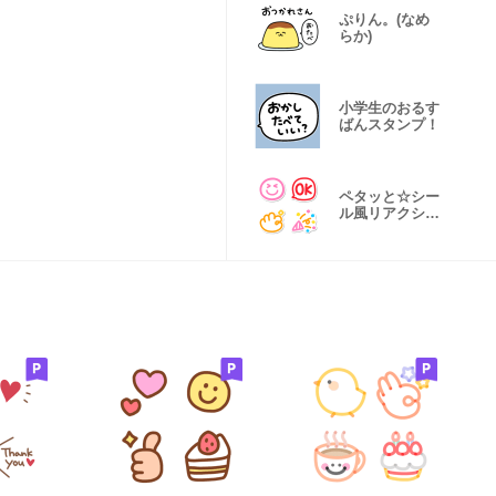
ぷりん。(なめ
らか)
小学生のおるす
ばんスタンプ！
ペタッと☆シー
ル風リアクショ
ン絵文字