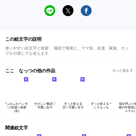
この絵文字の説明
使いやすい絵文字と挨拶. 連続で簡単に、ママ友、友達、家族、カッ
プルや誰にでも使えます.
ここ なっつの他の作品
もっと見る
*ふわふわペンギ
やさしい敬語♡
ずっと使える
ずっと使える＊
福を呼ぶ☆
ン*気遣い挨拶
可愛い女子
②♡可愛い女子
しろもっち
猫の年賀状(
(冬)
スマス)
関連絵文字