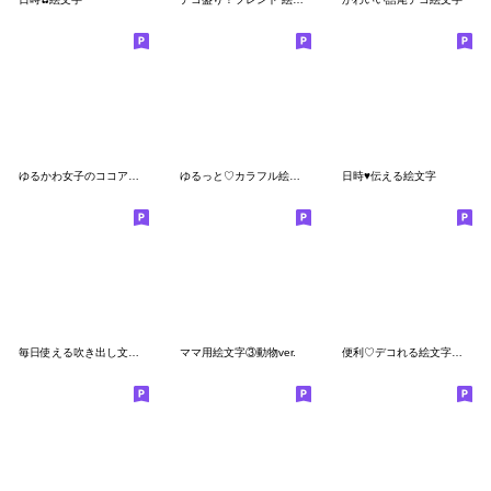
ゆるかわ女子のココアちゃん
ゆるっと♡カラフル絵文字③
日時♥伝える絵文字
毎日使える吹き出し文字 40個セット
ママ用絵文字③動物ver.
便利♡デコれる絵文字【詰め合わせ】