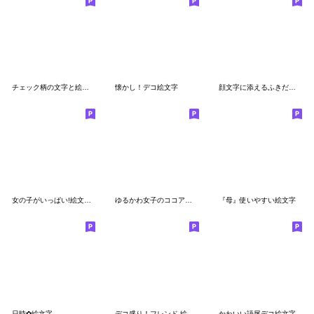
チェック柄の文字と絵文字
懐かし！デコ絵文字
顔文字に添えるふきだし♪2
女の子がいっぱい!絵文字［ショートボブ2］
ゆるかわ女子のココアちゃん2
『母』使いやすい絵文字
日時✿絵文字
デコ盛り！フレンド 絵文字
かわいい語尾デコ絵文字