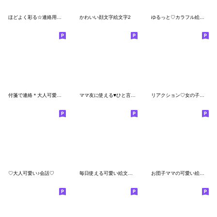
ほどよく彩る☆連絡用☆絵文字セット
かわいい顔文字絵文字2
ゆるっと♡カラフル絵文字①
付箋で連絡＊大人可愛いメモ絵文字
ママ友に使える♥ひと言メッセージ
リアクション♡女の子絵文字④
♡大人可愛い♪会話♡
毎日使える可愛い絵文字４
お団子ママの可愛い絵文字