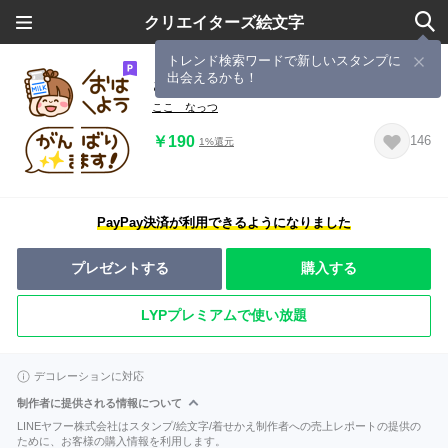
クリエイターズ絵文字
トレンド検索ワードで新しいスタンプに
出会えるかも！
さわやか女子【あいさつ】絵文字
ここ なっつ
￥190
146
1%還元
PayPay決済が利用できるようになりました
プレゼントする
購入する
LYPプレミアムで使い放題
デコレーションに対応
制作者に提供される情報について
LINEヤフー株式会社はスタンプ/絵文字/着せかえ制作者への売上レポートの提供の
ために、お客様の購入情報を利用します。