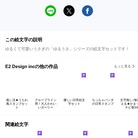
この絵文字の説明
ゆるくて可愛いうさぎの「ゆるうさ」シリーズの絵文字セットです！
E2 Design incの他の作品
もっと見る
推し活★うちわ
グループライン
優しい日常絵文
ちっちゃパンダ
文字無し♪毎
風スタンプセッ
用！大人かわい
字セット
の日常スタンプ
える★かま
ト
いガーリー
チビ柴34
関連絵文字