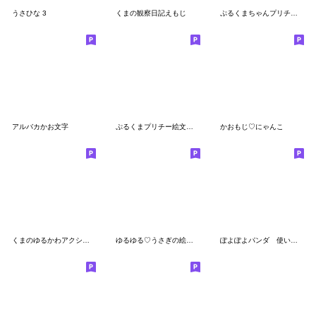
うさひな 3
くまの観察日記えもじ
ぷるくまちゃんプリチー絵文字☆
アルバカかお文字
ぷるくまプリチー絵文字☆
かおもじ♡にゃんこ
くまのゆるかわアクションセット
ゆるゆる♡うさぎの絵文字
ぽよぽよパンダ 使いやすい絵文字