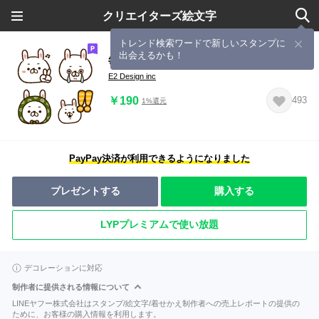
クリエイターズ絵文字
トレンド検索ワードで新しいスタンプに
出会えるかも！
毎日使える★ゆるうさ絵文字 01
E2 Design inc
￥190
493
1%還元
PayPay決済が利用できるようになりました
プレゼントする
購入する
LYPプレミアムで使い放題
デコレーションに対応
制作者に提供される情報について
LINEヤフー株式会社はスタンプ/絵文字/着せかえ制作者への売上レポートの提供の
ために、お客様の購入情報を利用します。