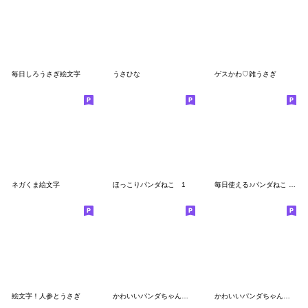
毎日しろうさぎ絵文字
うさひな
ゲスかわ♡雑うさぎ
ネガくま絵文字
ほっこりパンダねこ 1
毎日使える♪パンダねこ 3！
絵文字！人参とうさぎ
かわいいパンダちゃんの絵文字パート２
かわいいパンダちゃんの絵文字