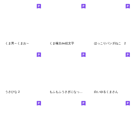
くま男～くまお～
くま極太de絵文字
ほっこりパンダねこ 2
うさひな 2
もふもふうさぎになってみた 絵文字
白いゆるくまさん