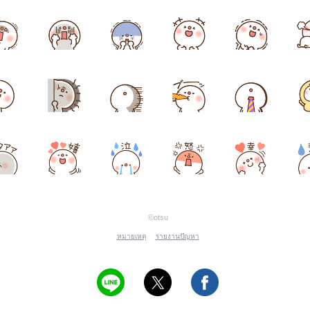
©otsu
หมายเหตุ
รายงานปัญหา