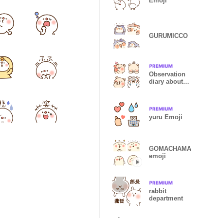
Emoji
GURUMICCO
Observation
diary about
bear Emoji
yuru Emoji
GOMACHAMA
emoji
rabbit
department