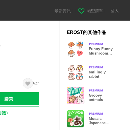
最新資訊
|
願望清單
|
登入
EROST的其他作品
t
Funny Funny
Mushroom
Emoji
smilingly
rabbit
627
Groovy
購買
animals
到飽）
Mosaic
Japanese
syllabary vol.1