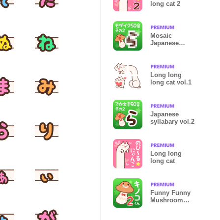
long cat 2
Mosaic
Japanese
syllabary vol.2
Long long
long cat vol.1
Japanese
syllabary vol.2
Long long
long cat
Funny Funny
Mushroom
Sticker 2