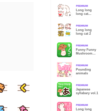
Long long
long cat
animated
Emoji
Long long
long cat 2
Funny Funny
Mushroom
Sticker
Pounding
animals
Japanese
syllabary vol.1
Long long