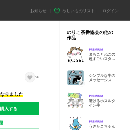
お知らせ
|
欲しいものリスト
|
ログイン
のりこ茶番協会の他の
作品
まちことねこの
超すごいスタン
プ
シンプルな牛の
56
メッセージスタ
ンプ
になりました
避けるホスルタ
イン牛
購入する
題
うさたこちゃん