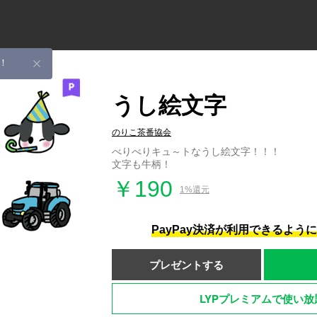
！
うし絵文字
のりこ茶番協会
べりべりキュ～トなうし絵文字！！！
文字も牛柄！
￥190
1%還元
PayPay決済が利用できるよう
プレゼントする
LYPプレミアムで使い放