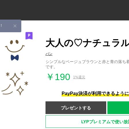
！
大人の♡ナチュラ
パン
シンプルなベージュブラウンと赤と青の落ち
です。
￥190
1%還元
PayPay決済が利用できるよう
プレゼントする
LYPプレミアムで使い放