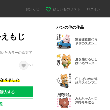
お知らせ
|
欲しいものリスト
|
ログイン
パンの他の作品
ルえもじ
家族連絡用〇う
さぎのスタンプ
２【3D】
着いたカラーの絵文字
夏を感じる〇し
ばいぬのスタン
221
プ
〇しばいぬの連
になりました
絡用スタンプ２
〇
購入する
みねちゃんへ♡
気持ちを送るス
題
タンプ