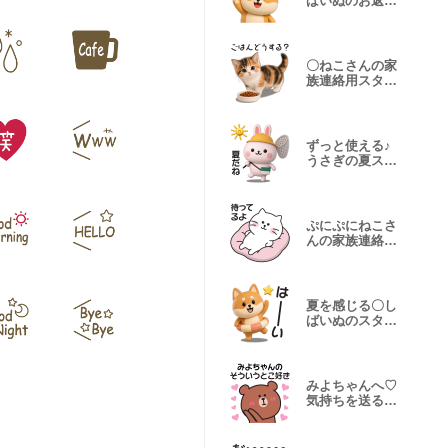
ばいぬのお返事
スタンプ
〇ねこさんの家
族連絡用スタン
プ〇
ずっと使える♪
うさぎの夏スタ
ンプ【3D】
ぷにぷにねこさ
んの家族連絡用
スタンプ
夏を感じる〇し
ばいぬのスタン
プ２
みよちゃんへ♡
気持ちを送るス
タンプ