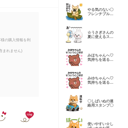
やる気のない〇
フレンチブルの
スタンプ
☆うさぎさんの
夏に使えるスタ
客様の購入情報を利
ンプ【3D】
含まれません)
みほちゃんへ♡
気持ちを送るス
タンプ
みゆちゃんへ♡
気持ちを送るス
タンプ
〇しばいぬの連
絡用スタンプ〇
使いやすい☆し