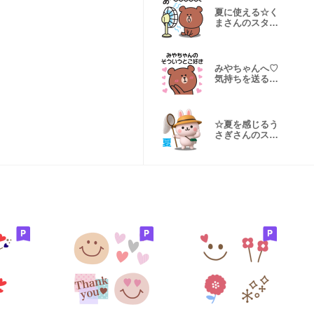
夏に使える☆く
まさんのスタン
プ
みやちゃんへ♡
気持ちを送るス
タンプ
☆夏を感じるう
さぎさんのスタ
ンプ【3D】