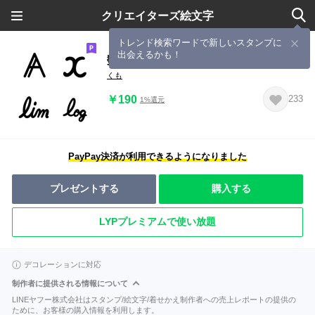
クリエイターズ絵文字
トレンド検索ワードで新しいスタンプに
出会えるかも！
数学記号 絵文字
くも
￥190
233
1%還元
PayPay決済が利用できるようになりました
プレゼントする
購入する
LYPプレミアムで使い放題
デコレーションに対応
制作者に提供される情報について
LINEヤフー株式会社はスタンプ/絵文字/着せかえ制作者への売上レポートの提供の
ために、お客様の購入情報を利用します。