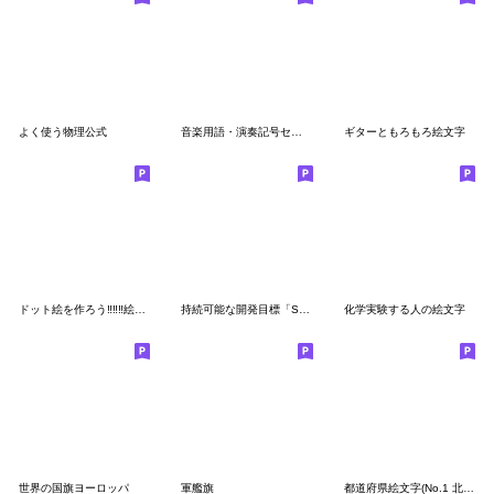
よく使う物理公式
音楽用語・演奏記号セット
ギターともろもろ絵文字
ドット絵を作ろう‼️‼️‼️絵文字
持続可能な開発目標「SDGs」
化学実験する人の絵文字
世界の国旗ヨーロッパ
軍艦旗
都道府県絵文字(No.1 北海道、東北、関東)