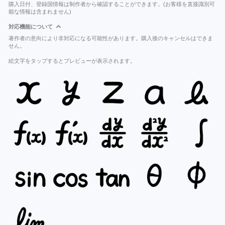
購入日付、登録国情報は制作者から確認することができます。(お客様を直接識別可
能な情報は含まれません)
対応機能について
著作者の意向により非対応になる可能性があります。購入後のキャンセルはできま
せん。
絵文字をタップするとプレビューが表示されます。