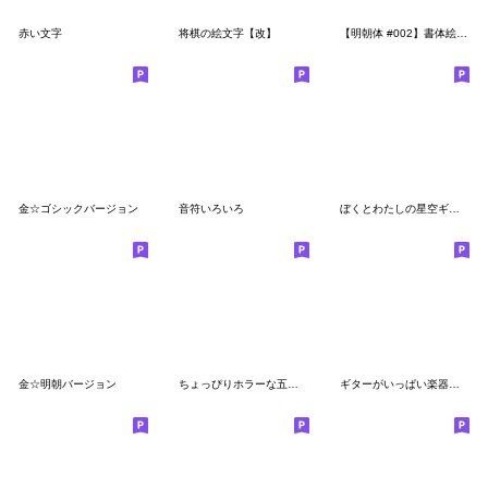
赤い文字
将棋の絵文字【改】
【明朝体 #002】書体絵文字
金☆ゴシックバージョン
音符いろいろ
ぼくとわたしの星空ギャラクシーフォント
金☆明朝バージョン
ちょっぴりホラーな五十音順絵文字
ギターがいっぱい楽器とバンドの絵文字