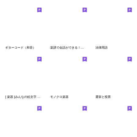
ギターコード（和音）
楽譜で会話ができる！音楽の絵文字
法律用語
[ 楽器 ]みんなの絵文字 基本セット
モノクロ楽器
選挙と投票