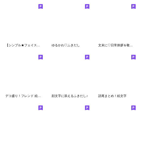
【シンプル★フェイス】コレクション
ゆるかわ♡ふきだし
文末に♡日常挨拶＆敬語 絵文字
デコ盛り！フレンド 絵文字２
顔文字に添えるふきだし♪
語尾まとめ！絵文字