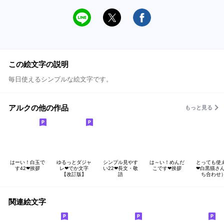
この絵文字の説明
毎日使えるシンプルな絵文字です。
アルクの他の作品
もっと見る
はーい！白玉で
ゆるっとダジャ
シンプル見やす
は～い！めんだ
とっても使
す42❤挨拶
レ❤でか文字
い22❤長文・敬
こです❤挨拶
❤白黒猫さん
【改訂版】
語
ち合わせ
関連絵文字