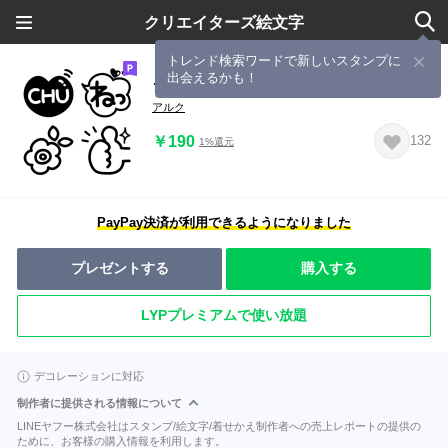
クリエイターズ絵文字
トレンド検索ワードで新しいスタンプに
出会えるかも！
シンプル黒♡絵文字
アルク
￥190
132
1%還元
PayPay決済が利用できるようになりました
プレゼントする
購入する
LYPプレミアムで使い放題
デコレーションに対応
制作者に提供される情報について
LINEヤフー株式会社はスタンプ/絵文字/着せかえ制作者への売上レポートの提供の
ために、お客様の購入情報を利用します。