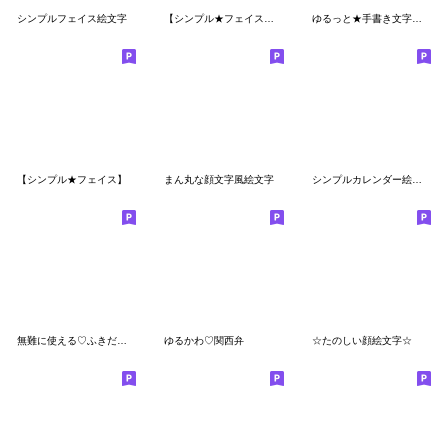
シンプルフェイス絵文字
【シンプル★フェイス】ブラック
ゆるっと★手書き文字【よく使う言葉編】
【シンプル★フェイス】
まん丸な顔文字風絵文字
シンプルカレンダー絵文字
無難に使える♡ふきだし絵文字
ゆるかわ♡関西弁
☆たのしい顔絵文字☆