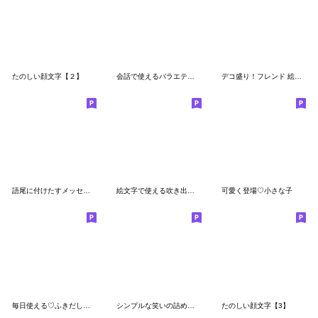
たのしい顔文字【２】
会話で使えるバラエティセット
デコ盛り！フレンド 絵文字
語尾に付けたすメッセージ
絵文字で使える吹き出し絵文字2
可愛く登場♡小さな子
毎日使える♡ふきだしもじ
シンプルな笑いの詰め合わせ絵文字(2)
たのしい顔文字【3】