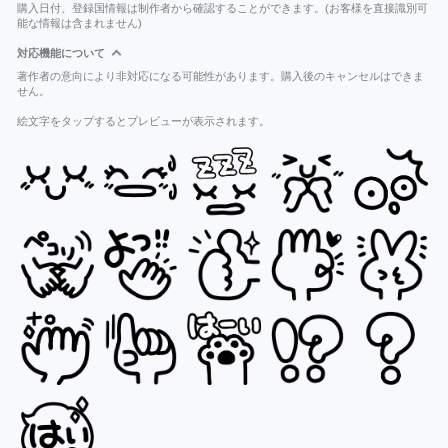
購入日付、登録国情報は制作者から確認することができます。(お客様を直接識別可
能な情報は含まれません)
対応機能について
著作者の意向により非対応になる可能性があります。購入後のキャンセルはできま
せん。
絵文字をタップするとプレビューが表示されます。