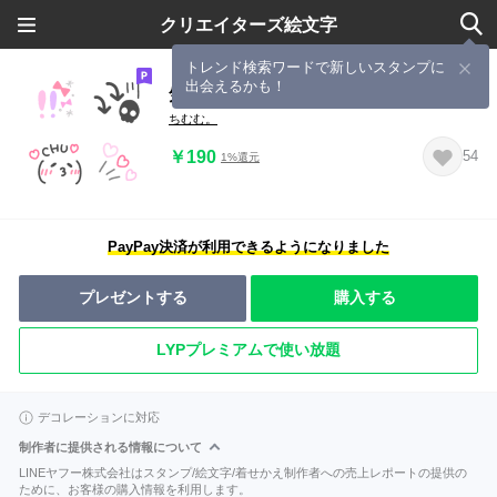
クリエイターズ絵文字
トレンド検索ワードで新しいスタンプに
出会えるかも！
気分に合わせてごちゃまぜmix♡
ちむむ。
￥190
54
1%還元
PayPay決済が利用できるようになりました
プレゼントする
購入する
LYPプレミアムで使い放題
デコレーションに対応
制作者に提供される情報について
LINEヤフー株式会社はスタンプ/絵文字/着せかえ制作者への売上レポートの提供の
ために、お客様の購入情報を利用します。