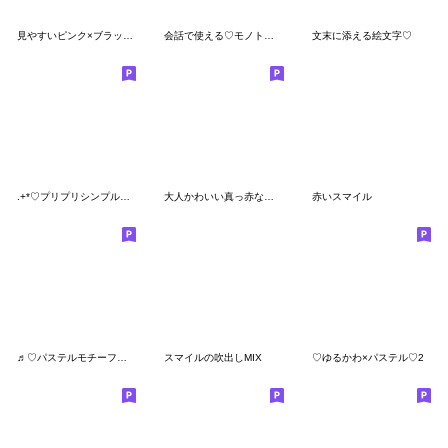
見やすいピンク×ブラック絵文字
会話で使える♡モノトーンmix
文末に添える絵文字♡
.+*♡プリプリシンプルプル♡*+.
大人かわいい真っ赤なハート♡顔文字ver☺︎
赤いスマイル
♬♡パステルモチーフ♡♬
スマイルの吹出しMIX
♡ゆるかわ×パステル♡2