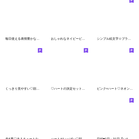
毎日使える表情豊かな顔文字2
おしゃれなネイビーピンク×スマイル
シンプル絵文字☆ブラック×レッド×ブルー
くっきり見やすい♡顔文字絵文字(1)
♡ハートの決定セット♡シンプルかわいい
ピンク×ハート♡ネオンスケジュール♡
赤&黒♡大人キュートなかわいい絵文字
ハートがいっぱい♡顔文字絵文字
日付♥1日～31日【いちごみるく×チョコ】