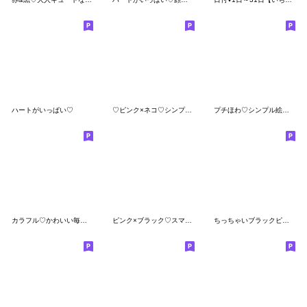
ハートがいっぱい♡
♡ピンク×ネコ♡シンプルスケジュール♡
プチほわ♡シンプル絵文字☆
カラフル♡かわいい毎日使える絵文字♡
ピンク×ブラック♡スマイル×ハート絵文字
ちっちゃいブラックピンク