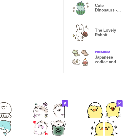
Cute
Dinosaurs -
Summer 4-
The Lovely
Rabbit
[Everyday use]
Japanese
zodiac and
cats -Emoji-