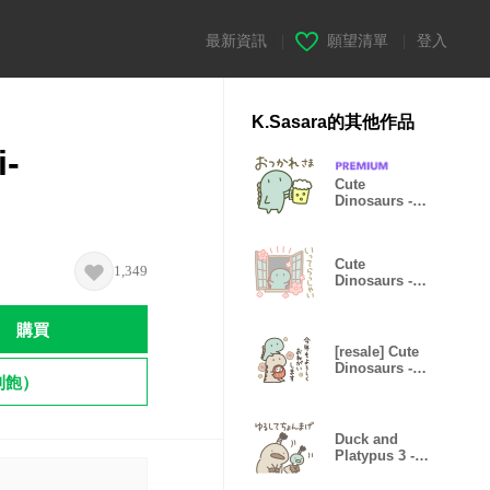
最新資訊
|
願望清單
|
登入
K.Sasara的其他作品
i-
Cute
Dinosaurs -All
year roud-
Cute
1,349
Dinosaurs -
Spring3-
購買
[resale] Cute
Dinosaurs -
到飽）
New Year 6-
Duck and
Platypus 3 -
Puns-