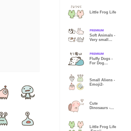
Little Frog Life
Soft Animals -
Very small
[Emoji]-
Fluffy Dogs -
For Dog
Lovers-
Small Aliens -
Emoji2-
Cute
Dinosaurs -
Emotions3-
Little Frog Life