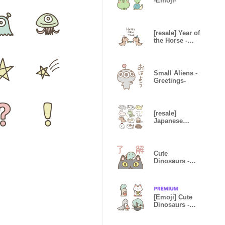
-Emoji-
[resale] Year of
the Horse -
Simple-
Small Aliens -
Greetings-
[resale]
Japanese
zodiac and
cats 2
Cute
Dinosaurs -
With Cats-
[Emoji] Cute
Dinosaurs -
New Year -