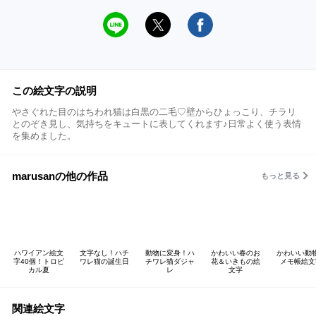
この絵文字の説明
やさぐれた目のはちわれ猫は白黒の二毛♡壁からひょっこり、チラリ
とのぞき見し、気持ちをキュートに表してくれます♪日常よく使う表情
を集めました。
marusanの他の作品
もっと見る
ハワイアン絵文
文字なし！ハチ
動物に変身！ハ
かわいい春のお
かわいい動
字40個！トロピ
ワレ猫の誕生日
チワレ猫ダジャ
花＆いきもの絵
メモ帳絵文
カル夏
レ
文字
関連絵文字