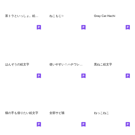
茶トラといっしょ。絵文字
ねこもじ✨
Gray Cat Hachi
はんぞうの絵文字
使いやすい！ハチワレねこの絵文字
黒ねこ絵文字
猫の手も借りたい絵文字
全部サビ猫
ねっこねこ