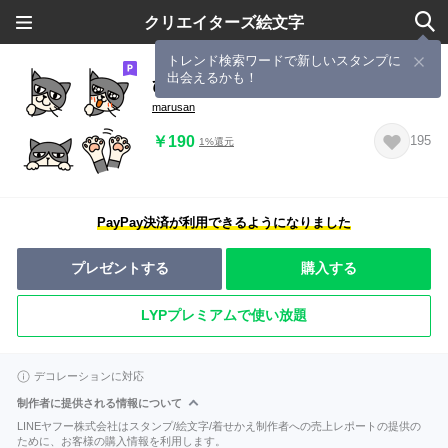
クリエイターズ絵文字
トレンド検索ワードで新しいスタンプに
出会えるかも！
ひょっこりはちわれ猫の絵文字
marusan
￥190
195
1%還元
PayPay決済が利用できるようになりました
プレゼントする
購入する
LYPプレミアムで使い放題
デコレーションに対応
制作者に提供される情報について
LINEヤフー株式会社はスタンプ/絵文字/着せかえ制作者への売上レポートの提供の
ために、お客様の購入情報を利用します。