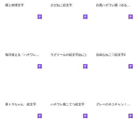
猫と肉球文字
さびねこ絵文字
白黒ハチワレ猫（ゆるめ）
毎日使える「ハチワレネコさん」絵文字
ラグドールの絵文字(ねこ)
自由なねこ♡絵文字2
茶トラちゃん 絵文字
ハチワレ猫こてつ絵文字
グレーのネコチャン！絵文字