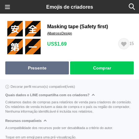
Emojis de criadores
Masking tape (Safety first)
AlbatrossDesign
US$1.69
15
Presente
Comprar
Decorar perfil recurso(s) compatível(íveis)
Quais dados o LINE compartilha com os criadores?
Coletamos dados de compras para relatórios de venda para criadores de conteúdo.
Os relatórios de venda incluem a data de compra e o país ou região do comprador.
Nenhuma informação identificável é incluída nos relatórios.
Recursos compatíveis
A compatibilidade dos recursos pode ser desabilitada a critério do autor.
Toque em um emoji para uma pré-visualização.