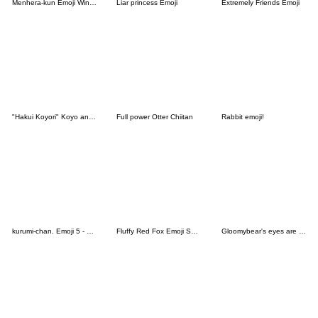
Menhera-kun Emoji Winter
Liar princess Emoji
Extremely Friends Emoji
"Hakui Koyori" Koyo and Mofukoyo's Emoji
Full power Otter Chiitan
Rabbit emoji!
kurumi-chan. Emoji 5 - Happy New Year
Fluffy Red Fox Emoji Set 1
Gloomybear's eyes are window to soul