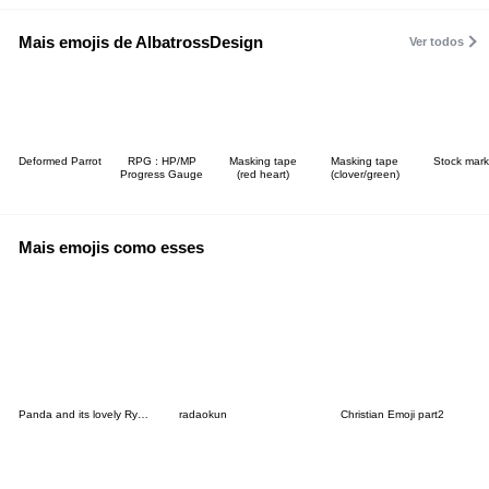
Mais emojis de AlbatrossDesign
Ver todos
Deformed Parrot
RPG : HP/MP
Masking tape
Masking tape
Stock mark
Progress Gauge
(red heart)
(clover/green)
Mais emojis como esses
Panda and its lovely Ryushen buddies
radaokun
Christian Emoji part2