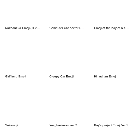
Nachoneko Emoji (+Hennyano)
Computer Connector Emoji
Emoji of the boy of a black cat2
Girlfriend Emoji
Creepy Cat Emoji
Himechan Emoji
Sei emoji
Yes_business ver. 2
Boy's project Emoji Ver.1