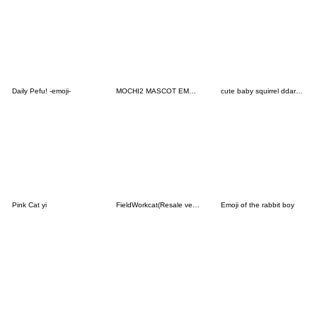
Daily Pefu! -emoji-
MOCHI2 MASCOT EMOJI TOUKEN RANBU ONLINE
cute baby squirrel ddarang
Pink Cat yi
FieldWorkcat(Resale version)
Emoji of the rabbit boy