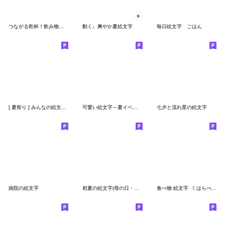
つながる乾杯！飲み物シリーズの絵文字
動く♩爽やか夏絵文字
毎日絵文字 ごはん
[ 夏祭り ] みんなの絵文字 基本セット
可愛い絵文字～夏イベント～
七夕と流れ星の絵文字
病院の絵文字
初夏の絵文字(母の日・かしわ餅・鯉のぼり)
食べ物 絵文字 《 はらぺこフルーツ 》