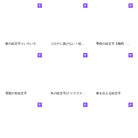
春の絵文字☆いろいろ
コロナに負けない！絵文字
季節の絵文字【梅雨・初夏・イベント】
雪国の冬絵文字
冬の絵文字(クリスマス、お正月など)
春を伝える絵文字