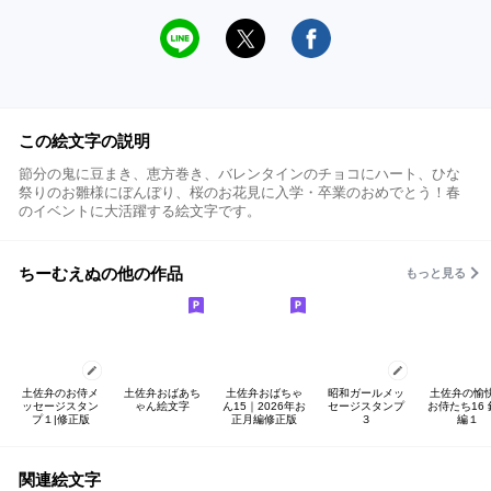
この絵文字の説明
節分の鬼に豆まき、恵方巻き、バレンタインのチョコにハート、ひな
祭りのお雛様にぼんぼり、桜のお花見に入学・卒業のおめでとう！春
のイベントに大活躍する絵文字です。
ちーむえぬの他の作品
もっと見る
土佐弁のお侍メ
土佐弁おばあち
土佐弁おばちゃ
昭和ガールメッ
土佐弁の愉
ッセージスタン
ゃん絵文字
ん15｜2026年お
セージスタンプ
お侍たち16 
プ１|修正版
正月編修正版
３
編１
関連絵文字