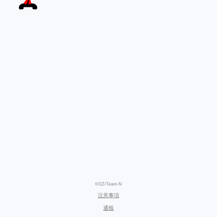
©OZ/Team-N
注意事項
通報