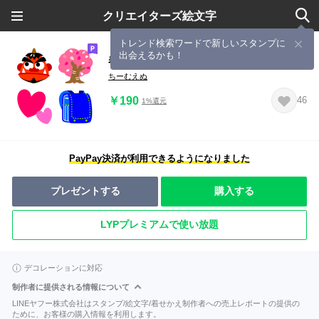
クリエイターズ絵文字
トレンド検索ワードで新しいスタンプに
出会えるかも！
春のイベント絵文字
ちーむえぬ
￥190
46
1%還元
PayPay決済が利用できるようになりました
プレゼントする
購入する
LYPプレミアムで使い放題
デコレーションに対応
制作者に提供される情報について
LINEヤフー株式会社はスタンプ/絵文字/着せかえ制作者への売上レポートの提供の
ために、お客様の購入情報を利用します。