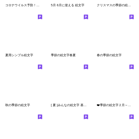
コロナウイルス予防！絵文字【40個】
5月 6月に使える 絵文字
クリスマスの季節の絵文字
夏用シンプル絵文字
季節の絵文字春夏
春の季節の絵文字
秋の季節の絵文字
[ 夏 ]みんなの絵文字 基本セット
❤️季節の絵文字２月～５月❤️