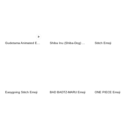
Gudetama Animated Emoji
Shiba Inu (Shiba-Dog) emoji
Stitch Emoji
Easygoing Stitch Emoji
BAD BADTZ-MARU Emoji
ONE PIECE Emoji