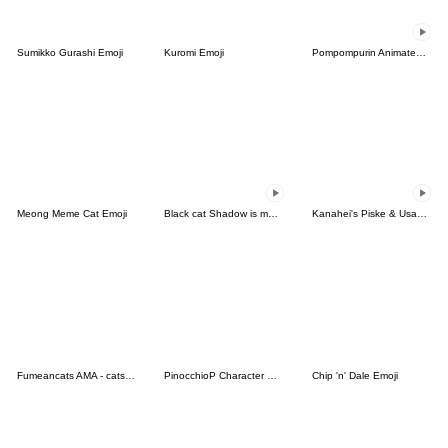
Sumikko Gurashi Emoji
Kuromi Emoji
Pompompurin Animated Emoji
Meong Meme Cat Emoji
Black cat Shadow is moving
Kanahei's Piske & Usagi Animated Emoji
Fumeancats AMA - cats emoji
PinocchioP Character Emoji (Re-Release)
Chip 'n' Dale Emoji