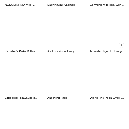
NEKOMIMI-MiA Moe Emoji
Daily Kawaii Kaomoji
Convenient to deal with friends 4.
Kanahei's Piske & Usagi Assorted Emoji
A lot of cats. – Emoji
Animated Nyanko Emoji
Little otter "Kawauso-san" Emoji part3
Annoying Face
Winnie the Pooh Emoji by nagano