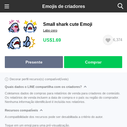
Emojis de criadores
Small shark cute Emoji
Labo-zero
US$1.69
6,374
Presente
Comprar
Decorar perfil recurso(s) compatível(íveis)
Quais dados o LINE compartilha com os criadores?
Coletamos dados de compras para relatórios de venda para criadores de conteúdo.
Os relatórios de venda incluem a data de compra e o país ou região do comprador.
Nenhuma informação identificável é incluída nos relatórios.
Recursos compatíveis
A compatibilidade dos recursos pode ser desabilitada a critério do autor.
Toque em um emoji para uma pré-visualização.