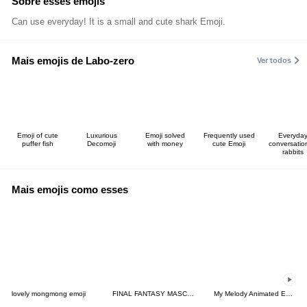
Sobre esses emojis
Can use everyday! It is a small and cute shark Emoji.
Mais emojis de Labo-zero
Ver todos
Emoji of cute
Luxurious
Emoji solved
Frequently used
Everyda
puffer fish
Decomoji
with money
cute Emoji
conversatio
rabbits
Mais emojis como esses
lovely mongmong emoji
FINAL FANTASY MASCOT Emoji
My Melody Animated Emoji