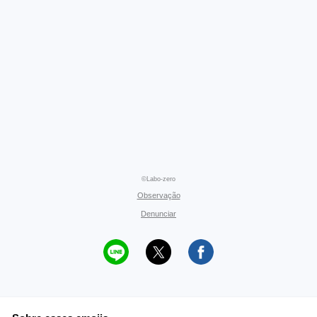
©Labo-zero
Observação
Denunciar