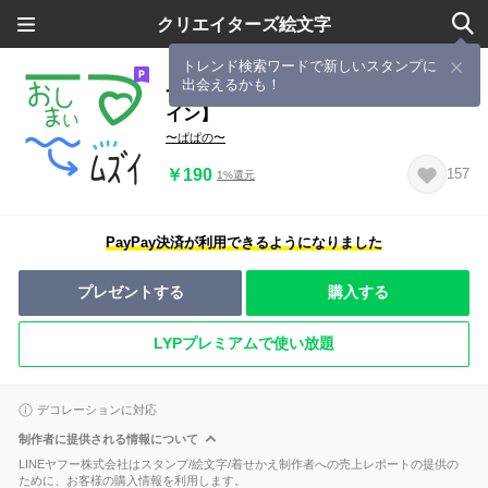
クリエイターズ絵文字
トレンド検索ワードで新しいスタンプに
出会えるかも！
つなげて作る区切り線②【アンダーラ
イン】
〜ぱぱの〜
￥190
157
1%還元
PayPay決済が利用できるようになりました
プレゼントする
購入する
LYPプレミアムで使い放題
デコレーションに対応
制作者に提供される情報について
LINEヤフー株式会社はスタンプ/絵文字/着せかえ制作者への売上レポートの提供の
ために、お客様の購入情報を利用します。