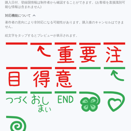
購入日付、登録国情報は制作者から確認することができます。(お客様を直接識別可
能な情報は含まれません)
対応機能について
著作者の意向により非対応になる可能性があります。購入後のキャンセルはできま
せん。
絵文字をタップするとプレビューが表示されます。