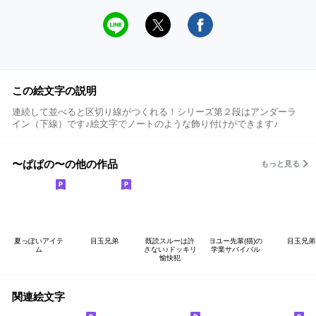
この絵文字の説明
連続して並べると区切り線がつくれる！シリーズ第２段はアンダーラ
イン（下線）です♪絵文字でノートのような飾り付けができます♪
〜ぱぱの〜の他の作品
もっと見る
夏っぽいアイテ
目玉兄弟
既読スルーは許
ヨユー先輩(猫)の
目玉兄弟
ム
さない♪ドッキリ
学業サバイバル
愉快犯
関連絵文字