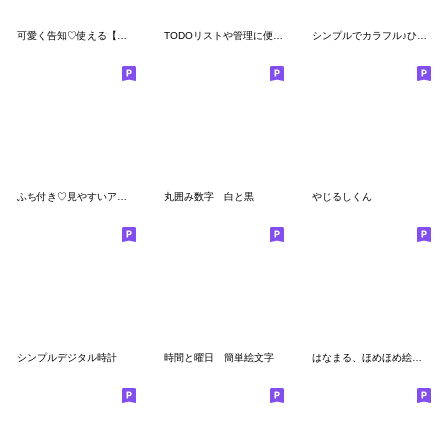
可愛く告知♡使える【見出し】セット
TODOリストや管理に便利な行頭絵文字
シンプルでカラフル♪ひらがな英数字265個
ふち付き♡見やすいアルファベット＆数字
丸囲み数字 白と黒
やじるしくん
シンプルデジタル時計
時間と曜日 簡単絵文字
はなまる、ほめほめ絵文字