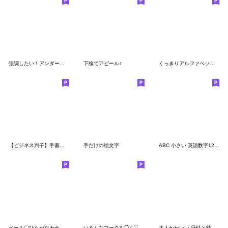
強調したい！アンダーライン付きの赤い文字
下線でアピール♪
くっきりアルファベット＆数字♡
【ビジネス判子】手書き絵文字1
手だけの絵文字
ABC 小さい 英語数字123 虹 絵文字
ペール♡ひらがなカナ♡アルファベット数字
いろんなマーク3 ◯△▽□W♡?♪✔️☆★⁉︎
大人かわいい 日付と時間お知らせ絵文字