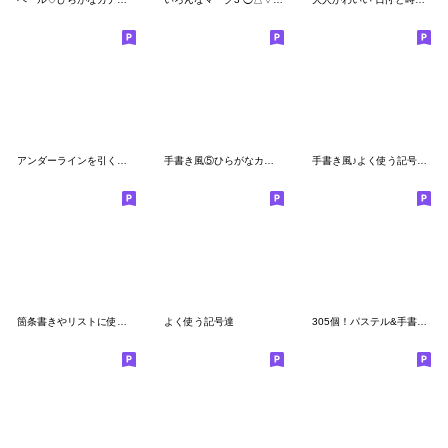
アンダーラインを引く絵文字２
手書き風⑤ひらがなカナ♡英数字
手書き風♪よく使う記号の絵文字
箇条書きやリストに使う記号
よく使う記号達
305個！パステル&手書き♪デコ文字♪