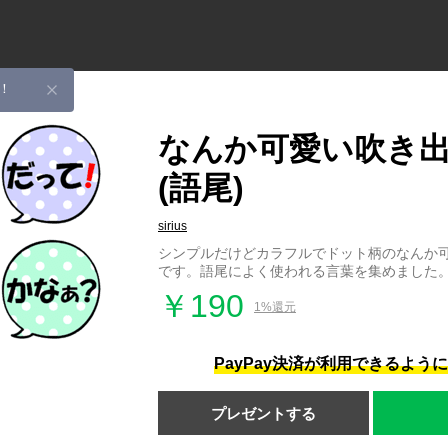
！
なんか可愛い吹き
(語尾)
sirius
シンプルだけどカラフルでドット柄のなんか
です。語尾によく使われる言葉を集めました
￥190
1%還元
PayPay決済が利用できるよう
プレゼントする