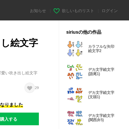
お知らせ
|
欲しいものリスト
|
ログイン
siriusの他の作品
出し絵文字
カラフルな矢印
絵文字2
デカ文字絵文字
可愛い吹き出し絵文字
(語尾1)
。
29
デカ文字絵文字
(文頭1)
になりました
デカ文字絵文字
購入する
(関西弁5)