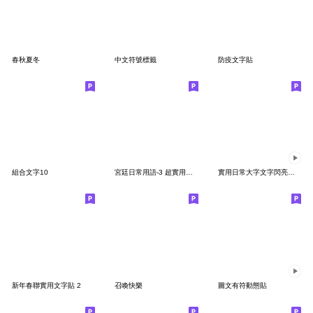
春秋夏冬
中文符號標籤
防疫文字貼
組合文字10
宮廷日常用語-3 超實用對話
實用日常大字文字閃亮動態表情貼桃粉紅8
新年春聯實用文字貼 2
召喚快樂
圖文有符動態貼