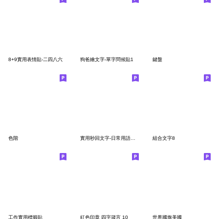
8+9實用表情貼-二四八六
狗爸繪文字-單字問候貼1
鍵盤
色階
實用秒回文字-日常用語對話文青朱紅筆系列3
組合文字8
工作實用標籤貼
紅色印章 四字箴言 10
世界國旗美國