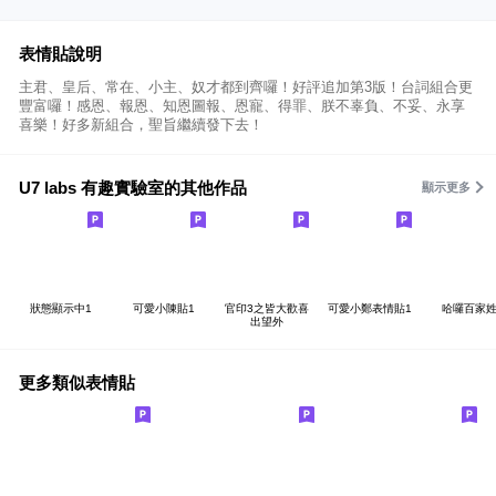
表情貼說明
主君、皇后、常在、小主、奴才都到齊囉！好評追加第3版！台詞組合更
豐富囉！感恩、報恩、知恩圖報、恩寵、得罪、朕不辜負、不妥、永享
喜樂！好多新組合，聖旨繼續發下去！
U7 labs 有趣實驗室的其他作品
顯示更多
狀態顯示中1
可愛小陳貼1
官印3之皆大歡喜
可愛小鄭表情貼1
哈囉百家姓
出望外
更多類似表情貼