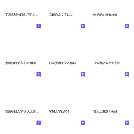
手寫客製秒回客戶正式職場上班族商業懶人包
宮廷日常文字貼 2
情侶間的標籤符號
實用秒回文字-日常用語助詞文青朱紅筆系列2
日常實用文字表情貼
日常對話常用文字貼
實用秒回文字-古人文言文國文老師紅筆系列5
客製文字貼001
實用之重點Ｘ分段