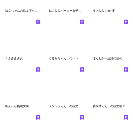
幼女ちゃんの絵文字セット
ねこみみパーカー女子の絵文字
うさみみ少女(桃)
うさみみ少女
くるみちゃん。のバレンタイン絵文字。
ほんわか不思議の国の絵文字
めんへら猫絵文字
メンヘラくん。の絵文字３（猫）
被検体くん。の絵文字２