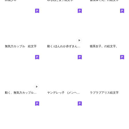
無気力カップル 絵文字
動く♪ほんわか赤ずきんの絵文字
猫系女子。の絵文字。
動く、無気力カップル絵文字
ヤンデレっ子 (メンヘラ猫Ver.)
ラブラブアリス絵文字