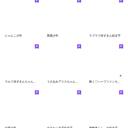
にゃんこ少年
黒猫少年
ラブラブ赤ずきん絵文字
ウルフ赤ずきんちゃんの絵文字
うさみみアリスちゃんの絵文字
動く♡ハーフツインちゃん♡絵文字
白猫少年
ゆるねこ女子絵文字
被検体くん。の絵文字