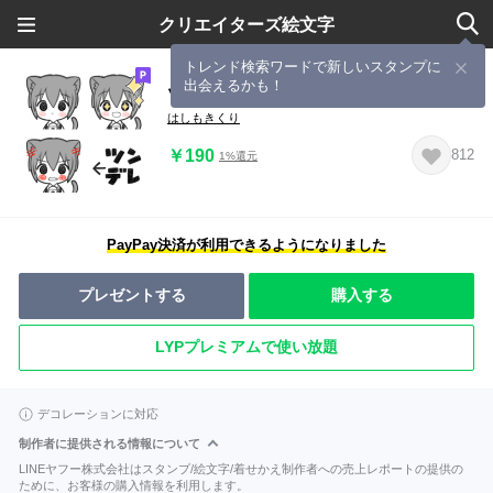
クリエイターズ絵文字
トレンド検索ワードで新しいスタンプに
出会えるかも！
ツンデレ猫耳少年シンプル絵文字
はしもきくり
￥190
812
1%還元
PayPay決済が利用できるようになりました
プレゼントする
購入する
LYPプレミアムで使い放題
デコレーションに対応
制作者に提供される情報について
LINEヤフー株式会社はスタンプ/絵文字/着せかえ制作者への売上レポートの提供の
ために、お客様の購入情報を利用します。