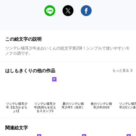
この絵文字の説明
ツンデレ猫耳少年あおいくんの絵文字第2弾！シンプルで使いやすいモ
ノクロ調です。
はしもきくりの他の作品
もっと見る
ツンデレ猫耳少
ツンデレ猫耳少
夏のツンデレ猫
春のツンデレ猫
ツンデレ猫
年【全力かまち
年(気持ちを伝え
耳少年5（浴衣）
耳少年2026
年12(ツン多
ょ2】
るスタンプ3
関連絵文字