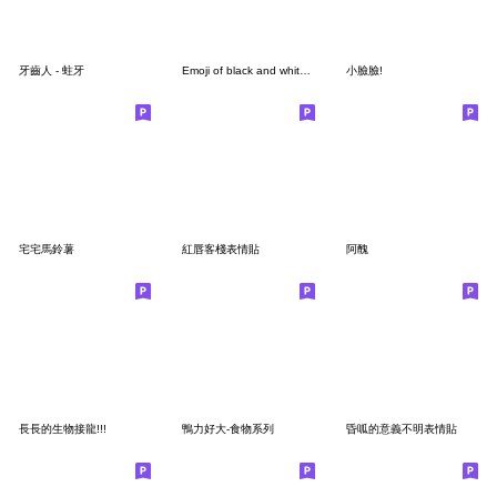
牙齒人 - 蛀牙
Emoji of black and white cat 2.
小臉臉!
宅宅馬鈴薯
紅唇客棧表情貼
阿醜
長長的生物接龍!!!
鴨力好大-食物系列
昏呱的意義不明表情貼