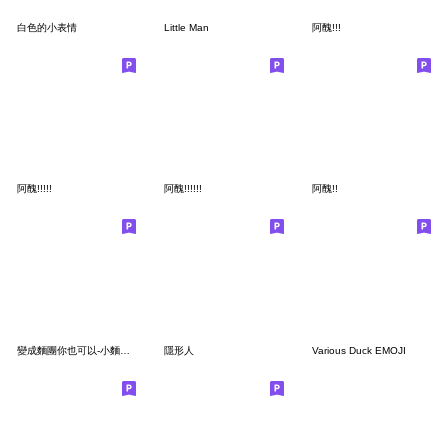
白色的小表情
Little Man
阿醜!!!
阿醜!!!!!
阿醜!!!!!!
阿醜!!
變成麵團你也可以-小麵團臉
隱形人
Various Duck EMOJI