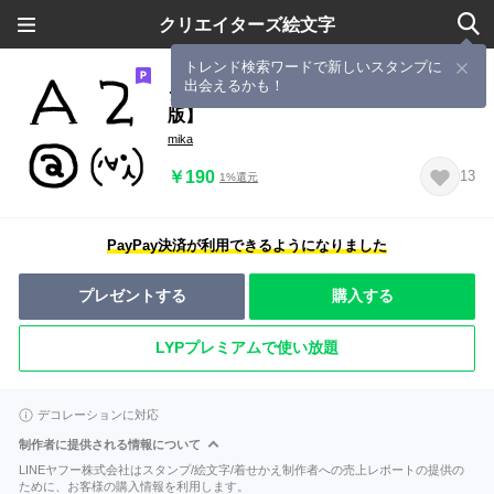
クリエイターズ絵文字
トレンド検索ワードで新しいスタンプに
出会えるかも！
シンプルでかわいい文字★【英数字
版】
mika
￥190
13
1%還元
PayPay決済が利用できるようになりました
プレゼントする
購入する
LYPプレミアムで使い放題
デコレーションに対応
制作者に提供される情報について
LINEヤフー株式会社はスタンプ/絵文字/着せかえ制作者への売上レポートの提供の
ために、お客様の購入情報を利用します。