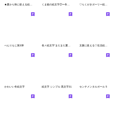
★夏から秋に使える絵文字★
くま姫の絵文字⑦〜冬が来た！〜
♡らくがきガーリー絵文字②+*.PINK+*.♡
べんりもじ第3弾
色々絵文字“まだまだ夏だよ”
文脈に使える♡生活絵文字
かわいい冬絵文字
絵文字 シンプル 黒文字31
センチメンタルガール 5