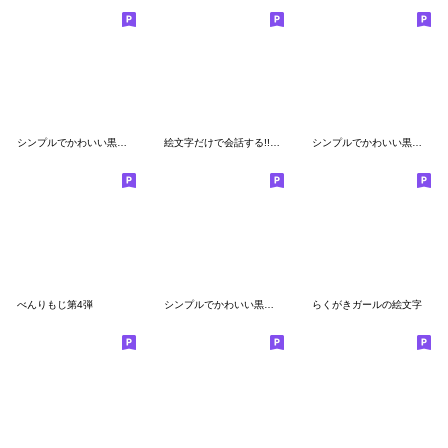
シンプルでかわいい黒文字(28)
絵文字だけで会話する!!♡13♡ 【接続詞】
シンプルでかわいい黒文字(27)
べんりもじ第4弾
シンプルでかわいい黒文字〜コロナ〜(2)
らくがきガールの絵文字