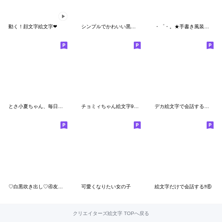
動く！顔文字絵文字❤
シンプルでかわいい黒文字(19)
・゜・。★手書き風装飾EMOJI☆・゜・。
とさ小夏ちゃん、毎日が楽しい絵文字01
チョミィちゃん絵文字9〜夏〜
デカ絵文字で会話する②〜記念日編〜
♡白黒吹き出し♡④友達編【デカ文字】
可愛くなりたい女の子
絵文字だけで会話する‼︎⑥
クリエイターズ絵文字 TOPへ戻る