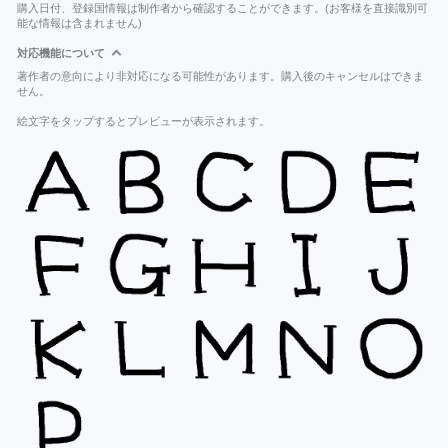
購入日付、登録国情報は制作者から確認することができます。(お客様を直接識別可
能な情報は含まれません)
対応機能について
著作者の意向により非対応になる可能性があります。購入後のキャンセルはできま
せん。
絵文字をタップするとプレビューが表示されます。