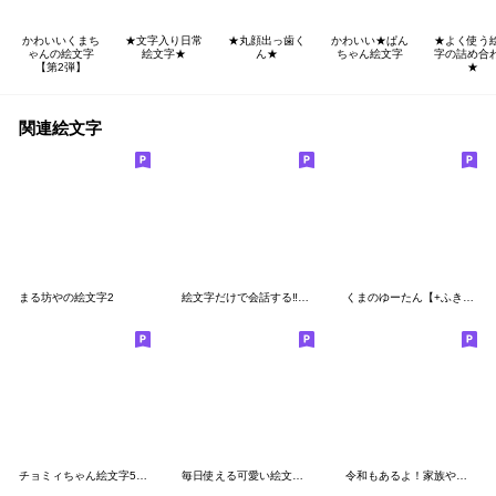
かわいいくまち
★文字入り日常
★丸顔出っ歯く
かわいい★ぱん
★よく使う
ゃんの絵文字
絵文字★
ん★
ちゃん絵文字
字の詰め合
【第2弾】
★
関連絵文字
まる坊やの絵文字2
絵文字だけで会話する‼︎④【単語編】
くまのゆーたん【+ふきだし】
チョミィちゃん絵文字5〜冬〜
毎日使える可愛い絵文字２
令和もあるよ！家族やカップルを文字で☆